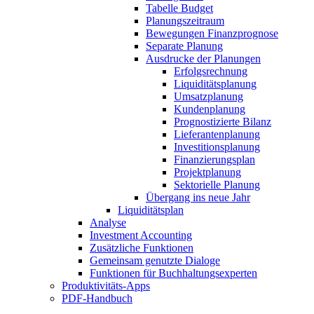
Tabelle Budget
Planungszeitraum
Bewegungen Finanzprognose
Separate Planung
Ausdrucke der Planungen
Erfolgsrechnung
Liquiditätsplanung
Umsatzplanung
Kundenplanung
Prognostizierte Bilanz
Lieferantenplanung
Investitionsplanung
Finanzierungsplan
Projektplanung
Sektorielle Planung
Übergang ins neue Jahr
Liquiditätsplan
Analyse
Investment Accounting
Zusätzliche Funktionen
Gemeinsam genutzte Dialoge
Funktionen für Buchhaltungsexperten
Produktivitäts-Apps
PDF-Handbuch