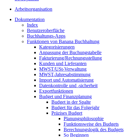
Arbeitsorganisation
Dokumentation
Index
Benutzeroberfläche
Buchhaltungs-Apps
Funktionen von Banana Buchhaltung
Kategorisierungen
Anpassung der Buchungstabelle
Fakturierung/Rechnungsstellung
Kunden und Lieferanten
MWST/USt-Verwaltung
MWST-Jahresabstimmung
Import und Automatisierung
Datenkontrolle und -sicherheit
Exportfunktionen
Budget und Finanzplanung
Budget in der Spalte
Budget für das Folgejahr
Präzises Budget
Planungsphilosophie
Funktionsweise des Budgets
Berechnungslogik des Budgets
So Beginnen