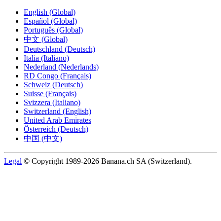
English (Global)
Español (Global)
Português (Global)
中文 (Global)
Deutschland (Deutsch)
Italia (Italiano)
Nederland (Nederlands)
RD Congo (Français)
Schweiz (Deutsch)
Suisse (Français)
Svizzera (Italiano)
Switzerland (English)
United Arab Emirates
Österreich (Deutsch)
中国 (中文)
Legal
© Copyright 1989-2026 Banana.ch SA (Switzerland).