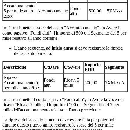
Accantonamento
Fondi
5 per mille anno
Accantonamento
500,00
5XM-xx
altri
20xx
In Dare si mette la voce del costo "Accantonamento", in Avere il
conto passivo "Fondi altri", l'Importo di 500 e il Segmento del 5 per
mille relativo all'anno corrente.
L'anno seguente, ad
inizio anno
si deve registrare la ripresa
dell'accantonamento:
Importo
Descrizione
CtDare
CtAvere
Segmento
EUR
Ripresa
Fondi
Ricavi 5
Accantonamento 5
500,00
5XM-xxA
altri
mille
per mille anno 20xx
In Dare si mette il conto passivo "Fondi altri", in Avere la voce del
ricavo "Ricavi 5 mille", l'Importo di 500 e il Segmento del 5 per
mille dell'accantonamento relativo all'anno precedente.
La ripresa dell'accantonamento deve essere fatta per poter poi,
durante questo nuovo anno, registrare le spese del 5 per mille