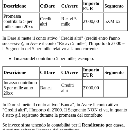
Importo
Descrizione
CtDare
CtAvere
Segmento
EUR
Promessa
Crediti
Ricavi 5
contributo 5 per
2'000,00
5XM-xx
altri
mille
mille anno 20xx
In Dare si mette il conto attivo "Crediti altri" (crediti entro l'anno
successivo), in Avere il conto "Ricavi 5 mille", l'Importo di 2'000 e
il Segmento del 5 per mille relativo all'anno corrente.
Incasso
del contributo 5 per mille, esempio:
Importo
Descrizione
CtDare
CtAvere
Segmento
EUR
Incasso contributo
Crediti
5 per mille anno
Banca
2'000,00
altri
20xx
In Dare si mette il conto attivo "Banca", in Avere il conto attivo
"Crediti altri", l'Importo di 2'000. Il Segmento NON ci va, in quanto
è stato già registrato durante la promessa del contributo.
Se invece si sta tenendo la contabilità per il
Rendiconto per cassa
,