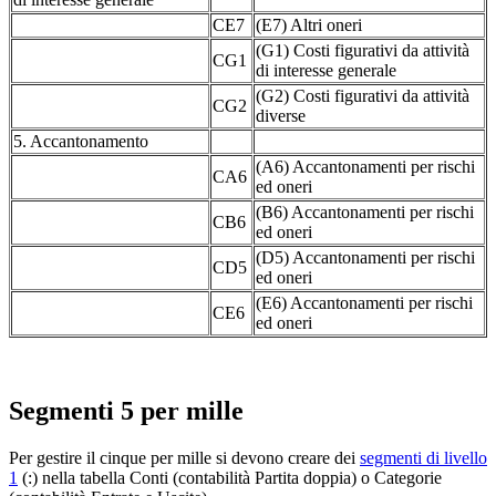
CE7
(E7) Altri oneri
(G1) Costi figurativi da attività
CG1
di interesse generale
(G2) Costi figurativi da attività
CG2
diverse
5. Accantonamento
(A6) Accantonamenti per rischi
CA6
ed oneri
(B6) Accantonamenti per rischi
CB6
ed oneri
(D5) Accantonamenti per rischi
CD5
ed oneri
(E6) Accantonamenti per rischi
CE6
ed oneri
Segmenti 5 per mille
Per gestire il cinque per mille si devono creare dei
segmenti di livello
1
(:) nella tabella Conti (contabilità Partita doppia) o Categorie