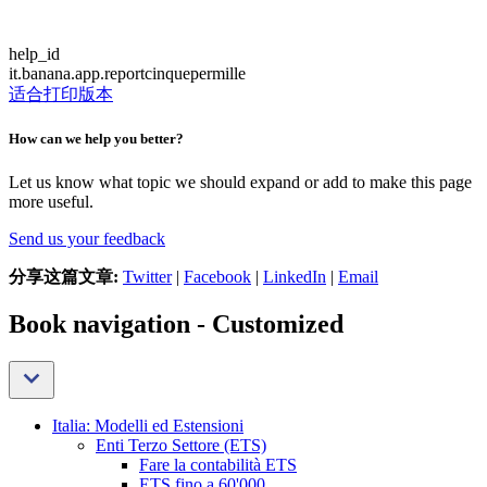
help_id
it.banana.app.reportcinquepermille
适合打印版本
How can we help you better?
Let us know what topic we should expand or add to make this page
more useful.
Send us your feedback
分享这篇文章:
Twitter
|
Facebook
|
LinkedIn
|
Email
Book navigation - Customized
Italia: Modelli ed Estensioni
Enti Terzo Settore (ETS)
Fare la contabilità ETS
ETS fino a 60'000