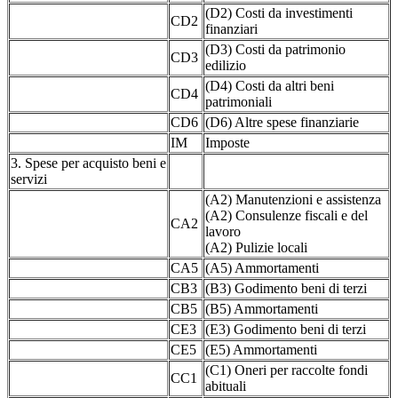
(D2) Costi da investimenti
CD2
finanziari
(D3) Costi da patrimonio
CD3
edilizio
(D4) Costi da altri beni
CD4
patrimoniali
CD6
(D6) Altre spese finanziarie
IM
Imposte
3. Spese per acquisto beni e
servizi
(A2) Manutenzioni e assistenza
(A2) Consulenze fiscali e del
CA2
lavoro
(A2) Pulizie locali
CA5
(A5) Ammortamenti
CB3
(B3) Godimento beni di terzi
CB5
(B5) Ammortamenti
CE3
(E3) Godimento beni di terzi
CE5
(E5) Ammortamenti
(C1) Oneri per raccolte fondi
CC1
abituali