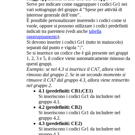
Serve per indicare come raggruppare i codici Gr1 nei
vari sottogruppi del gruppo 4 "Spese per attività di
interesse generale dell’ente".
È possibile personalizzare inserendo i codici come si
vuole, oppure si possono utilizzare i codici predefiniti
indicati tra parentesi (vedi anche
tabella
raggruppamento
).
Si devono inserire i codici Gr1 (tutto in maiuscolo)
separati dal punto e vigola ";".
Se si inserisce un codice che è già presente nei gruppi
1, 2, 3 e 5, il codice viene automaticamente rimosso da
questi gruppi.
Esempio: se nel 4.3 si inserisce il CA7, allora viene
rimosso dal gruppo 2. Se in un secondo momento si
rimuove il CA7 dal gruppo 4.3, allora viene reinserito
nel gruppo 2.
4.1 (predefiniti: CB1;CE1)
Si inseriscono i codici Gr1 da includere nel
gruppo 4.1.
4.2 (predefiniti: CB2)
Si inseriscono i codici Gr1 da includere nel
gruppo 4.2.
4.3 (predefiniti: CE2)
Si inseriscono i codici Gr1 da includere nel
gruppo 4.3.