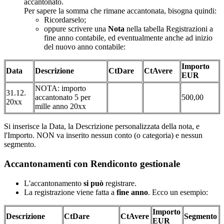
accantonato.
Per sapere la somma che rimane accantonata, bisogna quindi:
Ricordarselo;
oppure scrivere una
Nota
nella tabella Registrazioni a
fine anno contabile, ed eventualmente anche ad inizio
del nuovo anno contabile:
Importo
Data
Descrizione
CtDare
CtAvere
EUR
NOTA: importo
31.12.
accantonato 5 per
500,00
20xx
mille anno 20xx
Si inserisce la Data, la Descrizione personalizzata della nota, e
l'Importo. NON va inserito nessun conto (o categoria) e nessun
segmento.
Accantonamenti con Rendiconto gestionale
L'accantonamento
si può
registrare.
La registrazione viene fatta a
fine anno
. Ecco un esempio:
Importo
Descrizione
CtDare
CtAvere
Segmento
EUR