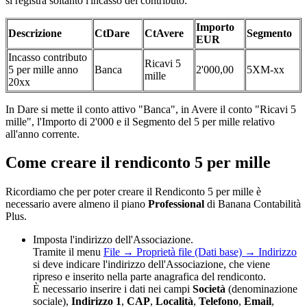
si registra soltanto l'incasso del contributo:
Importo
Descrizione
CtDare
CtAvere
Segmento
EUR
Incasso contributo
Ricavi 5
5 per mille anno
Banca
2'000,00
5XM-xx
mille
20xx
In Dare si mette il conto attivo "Banca", in Avere il conto "Ricavi 5
mille", l'Importo di 2'000 e il Segmento del 5 per mille relativo
all'anno corrente.
Come creare il rendiconto 5 per mille
Ricordiamo che per poter creare il Rendiconto 5 per mille è
necessario avere almeno il piano
Professional
di Banana Contabilità
Plus.
Imposta l'indirizzo dell'Associazione.
Tramite il menu
File → Proprietà file (Dati base) → Indirizzo
si deve indicare l'indirizzo dell'Associazione, che viene
ripreso e inserito nella parte anagrafica del rendiconto.
È necessario inserire i dati nei campi
Società
(denominazione
sociale),
Indirizzo 1
,
CAP
,
Località
,
Telefono
,
Email
,