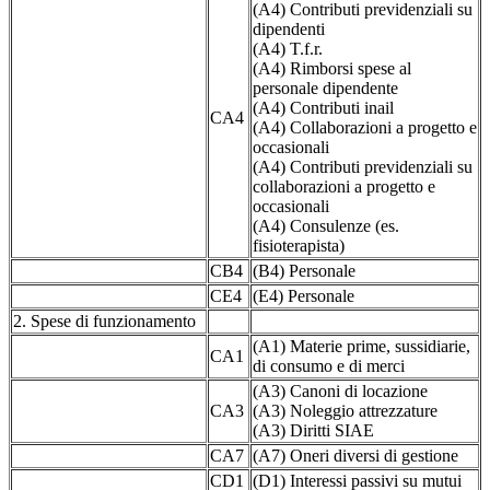
(A4) Contributi previdenziali su
dipendenti
(A4) T.f.r.
(A4) Rimborsi spese al
personale dipendente
(A4) Contributi inail
CA4
(A4) Collaborazioni a progetto e
occasionali
(A4) Contributi previdenziali su
collaborazioni a progetto e
occasionali
(A4) Consulenze (es.
fisioterapista)
CB4
(B4) Personale
CE4
(E4) Personale
2. Spese di funzionamento
(A1) Materie prime, sussidiarie,
CA1
di consumo e di merci
(A3) Canoni di locazione
CA3
(A3) Noleggio attrezzature
(A3) Diritti SIAE
CA7
(A7) Oneri diversi di gestione
CD1
(D1) Interessi passivi su mutui