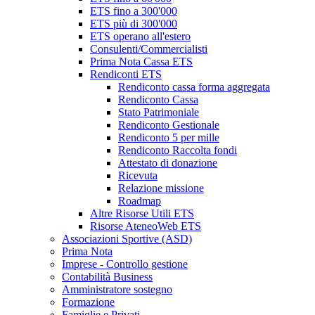
ETS fino a 300'000
ETS più di 300'000
ETS operano all'estero
Consulenti/Commercialisti
Prima Nota Cassa ETS
Rendiconti ETS
Rendiconto cassa forma aggregata
Rendiconto Cassa
Stato Patrimoniale
Rendiconto Gestionale
Rendiconto 5 per mille
Rendiconto Raccolta fondi
Attestato di donazione
Ricevuta
Relazione missione
Roadmap
Altre Risorse Utili ETS
Risorse AteneoWeb ETS
Associazioni Sportive (ASD)
Prima Nota
Imprese - Controllo gestione
Contabilità Business
Amministratore sostegno
Formazione
Famiglie e Privati