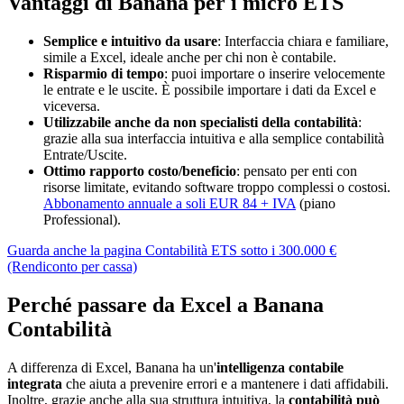
Vantaggi di Banana per i micro ETS
Semplice e intuitivo da usare
: Interfaccia chiara e familiare,
simile a Excel, ideale anche per chi non è contabile.
Risparmio di tempo
: puoi importare o inserire velocemente
le entrate e le uscite. È possibile importare i dati da Excel e
viceversa.
Utilizzabile anche da non specialisti della contabilità
:
grazie alla sua interfaccia intuitiva e alla semplice contabilità
Entrate/Uscite.
Ottimo rapporto costo/beneficio
: pensato per enti con
risorse limitate, evitando software troppo complessi o costosi.
Abbonamento annuale a soli EUR 84 + IVA
(piano
Professional).
Guarda anche la pagina Contabilità ETS sotto i 300.000 €
(Rendiconto per cassa)
Perché passare da Excel a Banana
Contabilità
A differenza di Excel, Banana ha un'
intelligenza contabile
integrata
che aiuta a prevenire errori e a mantenere i dati affidabili.
Inoltre, grazie anche alla sua struttura intuitiva, la
contabilità può