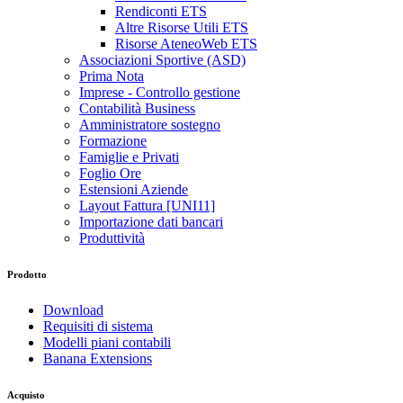
Rendiconti ETS
Altre Risorse Utili ETS
Risorse AteneoWeb ETS
Associazioni Sportive (ASD)
Prima Nota
Imprese - Controllo gestione
Contabilità Business
Amministratore sostegno
Formazione
Famiglie e Privati
Foglio Ore
Estensioni Aziende
Layout Fattura [UNI11]
Importazione dati bancari
Produttività
Prodotto
Download
Requisiti di sistema
Modelli piani contabili
Banana Extensions
Acquisto