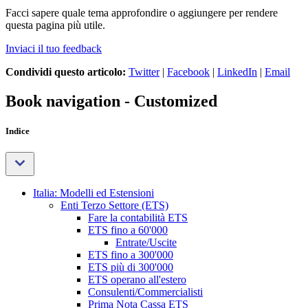
Facci sapere quale tema approfondire o aggiungere per rendere
questa pagina più utile.
Inviaci il tuo feedback
Condividi questo articolo:
Twitter
|
Facebook
|
LinkedIn
|
Email
Book navigation - Customized
Indice
Italia: Modelli ed Estensioni
Enti Terzo Settore (ETS)
Fare la contabilità ETS
ETS fino a 60'000
Entrate/Uscite
ETS fino a 300'000
ETS più di 300'000
ETS operano all'estero
Consulenti/Commercialisti
Prima Nota Cassa ETS