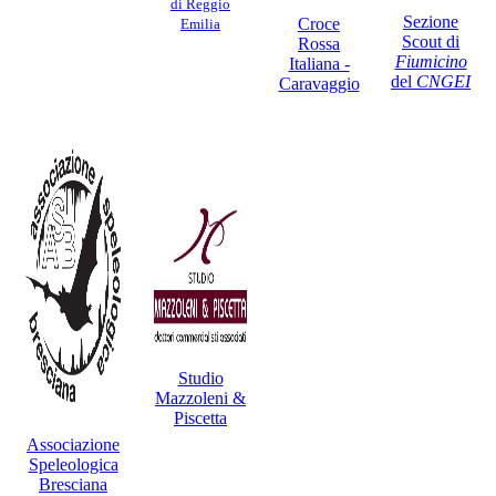
di Reggio
Sezione
Croce
Emilia
Scout di
Rossa
Fiumicino
Italiana -
del
CNGEI
Caravaggio
Studio
Mazzoleni &
Piscetta
Associazione
Speleologica
Bresciana