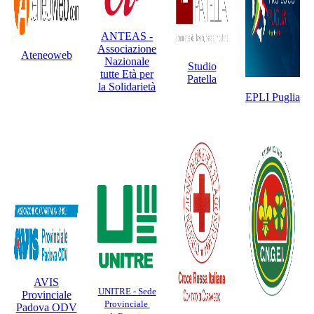
ANTEAS -
Associazione
Ateneoweb
Nazionale
Studio
tutte Età per
Patella
la Solidarietà
EPLI Puglia
AVIS
UNITRE - Sede
Provinciale
Provinciale
Padova ODV