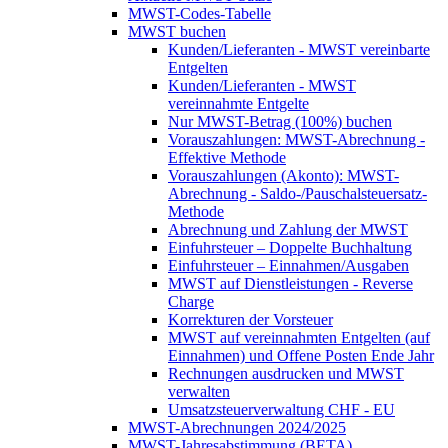
MWST-Codes-Tabelle
MWST buchen
Kunden/Lieferanten - MWST vereinbarte
Entgelten
Kunden/Lieferanten - MWST
vereinnahmte Entgelte
Nur MWST-Betrag (100%) buchen
Vorauszahlungen: MWST-Abrechnung -
Effektive Methode
Vorauszahlungen (Akonto): MWST-
Abrechnung - Saldo-/Pauschalsteuersatz-
Methode
Abrechnung und Zahlung der MWST
Einfuhrsteuer – Doppelte Buchhaltung
Einfuhrsteuer – Einnahmen/Ausgaben
MWST auf Dienstleistungen - Reverse
Charge
Korrekturen der Vorsteuer
MWST auf vereinnahmten Entgelten (auf
Einnahmen) und Offene Posten Ende Jahr
Rechnungen ausdrucken und MWST
verwalten
Umsatzsteuerverwaltung CHF - EU
MWST-Abrechnungen 2024/2025
MWST-Jahresabstimmung (BETA)