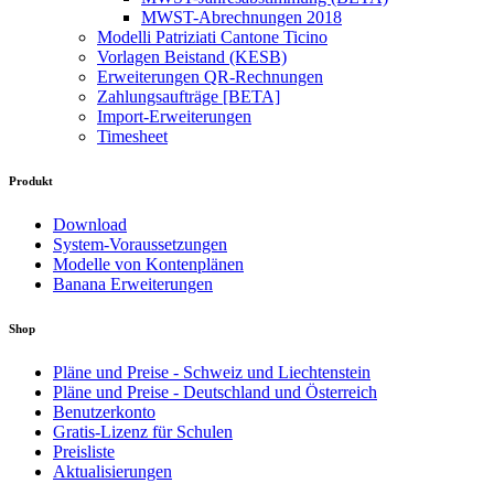
MWST-Abrechnungen 2018
Modelli Patriziati Cantone Ticino
Vorlagen Beistand (KESB)
Erweiterungen QR-Rechnungen
Zahlungsaufträge [BETA]
Import-Erweiterungen
Timesheet
Produkt
Download
System-Voraussetzungen
Modelle von Kontenplänen
Banana Erweiterungen
Shop
Pläne und Preise - Schweiz und Liechtenstein
Pläne und Preise - Deutschland und Österreich
Benutzerkonto
Gratis-Lizenz für Schulen
Preisliste
Aktualisierungen