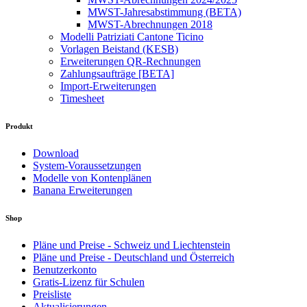
MWST-Jahresabstimmung (BETA)
MWST-Abrechnungen 2018
Modelli Patriziati Cantone Ticino
Vorlagen Beistand (KESB)
Erweiterungen QR-Rechnungen
Zahlungsaufträge [BETA]
Import-Erweiterungen
Timesheet
Produkt
Download
System-Voraussetzungen
Modelle von Kontenplänen
Banana Erweiterungen
Shop
Pläne und Preise - Schweiz und Liechtenstein
Pläne und Preise - Deutschland und Österreich
Benutzerkonto
Gratis-Lizenz für Schulen
Preisliste
Aktualisierungen