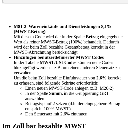
M81-2 'Wareneinkäufe und Dienstleistungen 8,1%
(MWST-Betrag)'
Mit diesem Code wird der in der Spalte
Betrag
eingegebene
Wert als reiner MWST-Betrag (100%) behandelt. Dadurch
wird der beim Zoll bezahlte Gesamtbetrag korrekt in der
MWST-Abrechnung berücksichtigt.
Hinzufügen benutzerdefinierter MWST-Codes
In der Tabelle
MWST/USt-Codes
können neue Codes
hinzugefügt werden – z.B. um einen anderen Steuersatz zu
verwalten.
Um die beim Zoll bezahlte Einfuhrsteuer von
2,6%
korrekt
zu erfassen, sind folgende Schritte erforderlich:
Einen neuen MWST-Code anlegen (z.B. M26-2)
In der Spalte
Summ. in
die Gruppierung GR1
auswählen
Betragstyp auf
2
setzen (d.h. der eingegebene Betrag
entspricht 100% MWST)
Den Steuersatz mit 2,6% eintragen.
Im Zoll bar bezahlte MWST