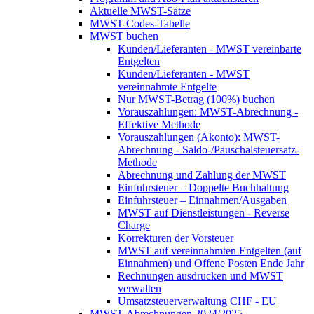
Aktuelle MWST-Sätze
MWST-Codes-Tabelle
MWST buchen
Kunden/Lieferanten - MWST vereinbarte
Entgelten
Kunden/Lieferanten - MWST
vereinnahmte Entgelte
Nur MWST-Betrag (100%) buchen
Vorauszahlungen: MWST-Abrechnung -
Effektive Methode
Vorauszahlungen (Akonto): MWST-
Abrechnung - Saldo-/Pauschalsteuersatz-
Methode
Abrechnung und Zahlung der MWST
Einfuhrsteuer – Doppelte Buchhaltung
Einfuhrsteuer – Einnahmen/Ausgaben
MWST auf Dienstleistungen - Reverse
Charge
Korrekturen der Vorsteuer
MWST auf vereinnahmten Entgelten (auf
Einnahmen) und Offene Posten Ende Jahr
Rechnungen ausdrucken und MWST
verwalten
Umsatzsteuerverwaltung CHF - EU
MWST-Abrechnungen 2024/2025