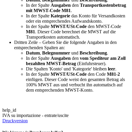
In der Spalte
Ausgaben
den
Transportkostenbetrag
mit MWST-Code M81
.
In der Spalte
Kategorie
das Konto für Versandkosten
oder ein entsprechendes Aufwandskonto.
In der Spalte
MWST/USt-Code
den MWST-Code
M81
. Dieser Code berechnet die MWST auf die
Transportkosten automatisch.
Dritten Zeile – Geben Sie die folgende Angaben in den
entsprechenden Spalten an:
Datum
,
Belegnummer
und
Beschreibung
.
In der Spalte
Ausgaben
den
vom Spediteur am Zoll
bezahlten MWST-Betrag
(Einfuhrsteuer).
Die Spalten 'Konto' und 'Kategorie' bleiben
leer
.
In der Spalte
MWST/USt-Code
den Code
M81-2
einfügen. Dieser Code weist den gesamten Betrag als
100% MWST aus und verbucht ihn automatisch auf
dem entsprechenden MWST-Konto.
help_id
IVA su importazione - entrate/uscite
Druckversion