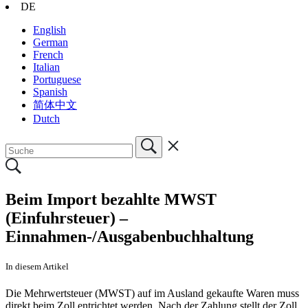
DE
English
German
French
Italian
Portuguese
Spanish
简体中文
Dutch
Beim Import bezahlte MWST
(Einfuhrsteuer) –
Einnahmen-/Ausgabenbuchhaltung
In diesem Artikel
Die Mehrwertsteuer (MWST) auf im Ausland gekaufte Waren muss
direkt beim Zoll entrichtet werden. Nach der Zahlung stellt der Zoll