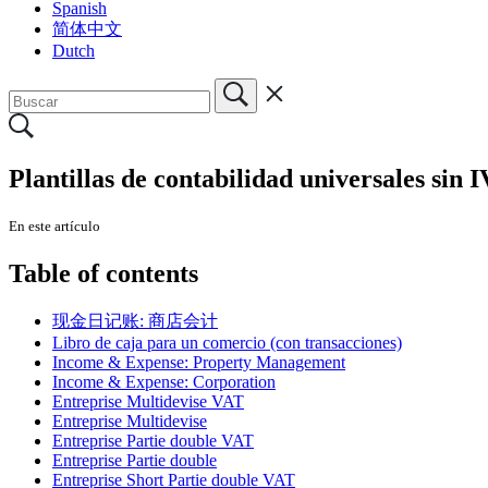
Spanish
简体中文
Dutch
Plantillas de contabilidad universales sin 
En este artículo
Table of contents
现金日记账: 商店会计
Libro de caja para un comercio (con transacciones)
Income & Expense: Property Management
Income & Expense: Corporation
Entreprise Multidevise VAT
Entreprise Multidevise
Entreprise Partie double VAT
Entreprise Partie double
Entreprise Short Partie double VAT