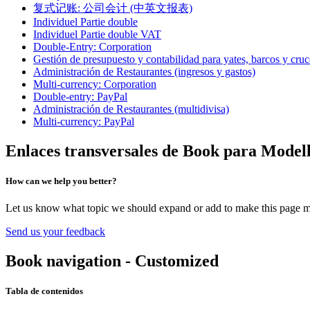
复式记账: 公司会计 (中英文报表)
Individuel Partie double
Individuel Partie double VAT
Double-Entry: Corporation
Gestión de presupuesto y contabilidad para yates, barcos y cruc
Administración de Restaurantes (ingresos y gastos)
Multi-currency: Corporation
Double-entry: PayPal
Administración de Restaurantes (multidivisa)
Multi-currency: PayPal
Enlaces transversales de Book para Modelli
How can we help you better?
Let us know what topic we should expand or add to make this page m
Send us your feedback
Book navigation - Customized
Tabla de contenidos