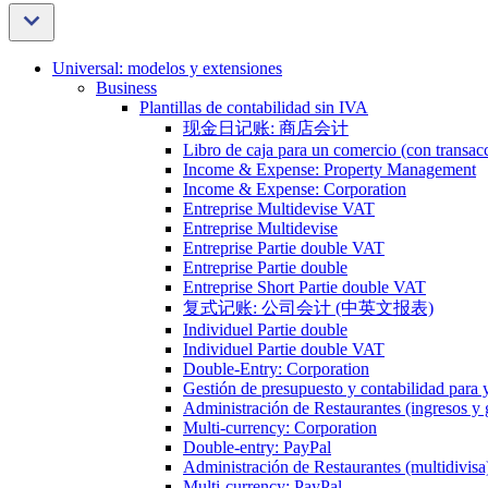
Universal: modelos y extensiones
Business
Plantillas de contabilidad sin IVA
现金日记账: 商店会计
Libro de caja para un comercio (con transac
Income & Expense: Property Management
Income & Expense: Corporation
Entreprise Multidevise VAT
Entreprise Multidevise
Entreprise Partie double VAT
Entreprise Partie double
Entreprise Short Partie double VAT
复式记账: 公司会计 (中英文报表)
Individuel Partie double
Individuel Partie double VAT
Double-Entry: Corporation
Gestión de presupuesto y contabilidad para y
Administración de Restaurantes (ingresos y 
Multi-currency: Corporation
Double-entry: PayPal
Administración de Restaurantes (multidivisa
Multi-currency: PayPal