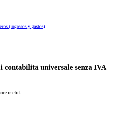
eros (ingresos y gastos)
 contabilità universale senza IVA
ore useful.