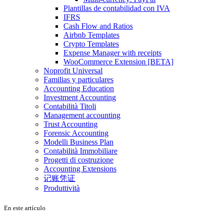
Plantillas de contabilidad con IVA
IFRS
Cash Flow and Ratios
Airbnb Templates
Crypto Templates
Expense Manager with receipts
WooCommerce Extension [BETA]
Noprofit Universal
Familias y particulares
Accounting Education
Investment Accounting
Contabilità Titoli
Management accounting
Trust Accounting
Forensic Accounting
Modelli Business Plan
Contabilità Immobiliare
Progetti di costruzione
Accounting Extensions
记账凭证
Produttività
En este artículo