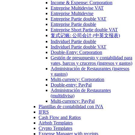
Income & Expense: Corporation
Entreprise Multidevise VAT
Entreprise Multidevise
Entreprise Partie double VAT
Entreprise Partie double
Entreprise Short Partie double VAT
复式记账: 公司会计 (中英文报表)
Individuel Partie double
Individuel Partie double VAT
Double-Entry: Corporation
Gestión de presupuesto y contabilidad para
yates, barcos y cruceros (ingresos y gastos)
Administración de Restaurantes (ingresos
y gastos)
Multi-currency: Corporation
Double-entry: PayPal
Administración de Restaurantes
(multidivisa)
Multi-currency: PayPal
Plantillas de contabilidad con IVA
IFRS
Cash Flow and Ratios
Airbnb Templates
Crypto Templates
Expense Manager with receipts