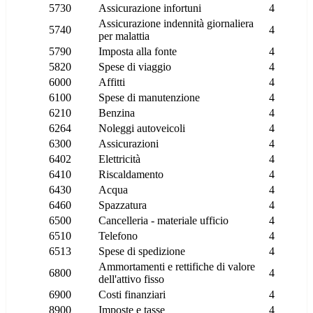
5730
Assicurazione infortuni
4
Assicurazione indennità giornaliera
5740
4
per malattia
5790
Imposta alla fonte
4
5820
Spese di viaggio
4
6000
Affitti
4
6100
Spese di manutenzione
4
6210
Benzina
4
6264
Noleggi autoveicoli
4
6300
Assicurazioni
4
6402
Elettricità
4
6410
Riscaldamento
4
6430
Acqua
4
6460
Spazzatura
4
6500
Cancelleria - materiale ufficio
4
6510
Telefono
4
6513
Spese di spedizione
4
Ammortamenti e rettifiche di valore
6800
4
dell'attivo fisso
6900
Costi finanziari
4
8900
Imposte e tasse
4