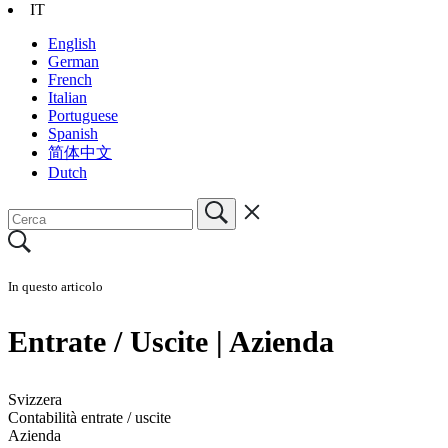
IT
English
German
French
Italian
Portuguese
Spanish
简体中文
Dutch
In questo articolo
Entrate / Uscite | Azienda
Svizzera
Contabilità entrate / uscite
Azienda