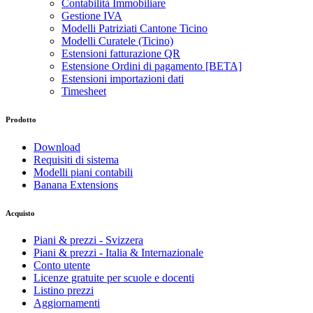
Contabilità Immobiliare
Gestione IVA
Modelli Patriziati Cantone Ticino
Modelli Curatele (Ticino)
Estensioni fatturazione QR
Estensione Ordini di pagamento [BETA]
Estensioni importazioni dati
Timesheet
Prodotto
Download
Requisiti di sistema
Modelli piani contabili
Banana Extensions
Acquisto
Piani & prezzi - Svizzera
Piani & prezzi - Italia & Internazionale
Conto utente
Licenze gratuite per scuole e docenti
Listino prezzi
Aggiornamenti