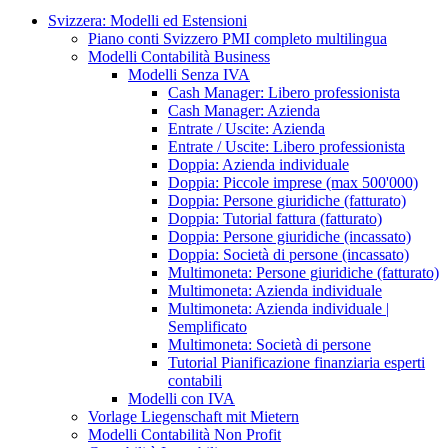
Svizzera: Modelli ed Estensioni
Piano conti Svizzero PMI completo multilingua
Modelli Contabilità Business
Modelli Senza IVA
Cash Manager: Libero professionista
Cash Manager: Azienda
Entrate / Uscite: Azienda
Entrate / Uscite: Libero professionista
Doppia: Azienda individuale
Doppia: Piccole imprese (max 500'000)
Doppia: Persone giuridiche (fatturato)
Doppia: Tutorial fattura (fatturato)
Doppia: Persone giuridiche (incassato)
Doppia: Società di persone (incassato)
Multimoneta: Persone giuridiche (fatturato)
Multimoneta: Azienda individuale
Multimoneta: Azienda individuale |
Semplificato
Multimoneta: Società di persone
Tutorial Pianificazione finanziaria esperti
contabili
Modelli con IVA
Vorlage Liegenschaft mit Mietern
Modelli Contabilità Non Profit