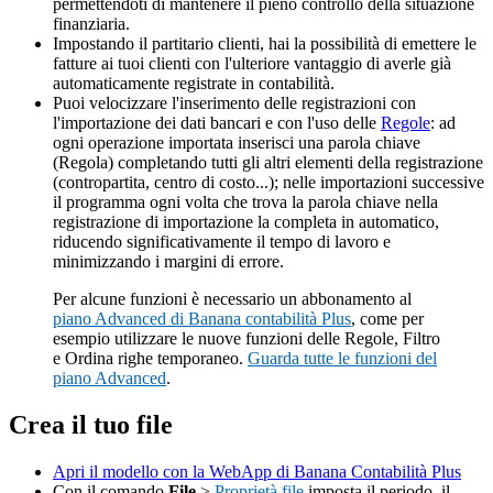
permettendoti di mantenere il pieno controllo della situazione
finanziaria.
Impostando il partitario clienti, hai la possibilità di emettere le
fatture ai tuoi clienti con l'ulteriore vantaggio di averle già
automaticamente registrate in contabilità.
Puoi velocizzare l'inserimento delle registrazioni con
l'importazione dei dati bancari e con l'uso delle
Regole
: ad
ogni operazione importata inserisci una parola chiave
(Regola) completando tutti gli altri elementi della registrazione
(contropartita, centro di costo...); nelle importazioni successive
il programma ogni volta che trova la parola chiave nella
registrazione di importazione la completa in automatico,
riducendo significativamente il tempo di lavoro e
minimizzando i margini di errore.
Per alcune funzioni è necessario un abbonamento al
piano Advanced di Banana contabilità Plus
, come per
esempio utilizzare le nuove funzioni delle Regole, Filtro
e Ordina righe temporaneo.
Guarda tutte le funzioni del
piano Advanced
.
Crea il tuo file
Apri il modello con la WebApp di Banana Contabilità Plus
Con il comando
File
>
Proprietà file
imposta il periodo, il