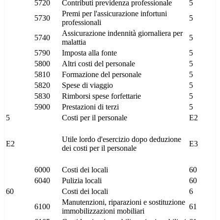
5720
Contributi previdenza professionale
5
Premi per l'assicurazione infortuni
5730
5
professionali
Assicurazione indennità giornaliera per
5740
5
malattia
5790
Imposta alla fonte
5
5800
Altri costi del personale
5
5810
Formazione del personale
5
5820
Spese di viaggio
5
5830
Rimborsi spese forfettarie
5
5900
Prestazioni di terzi
5
5
Costi per il personale
E2
Utile lordo d'esercizio dopo deduzione
E2
E3
dei costi per il personale
6000
Costi dei locali
60
6040
Pulizia locali
60
60
Costi dei locali
6
Manutenzioni, riparazioni e sostituzione
6100
61
immobilizzazioni mobiliari