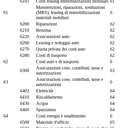
6105
Costi leasing immobilizzazioni mobiliari
61
Manutenzioni, riparazioni, sostituzioni
61
(MRS); leasing di immobilizzazioni
6
materiali mobiliari
6200
Riparazioni
62
6210
Benzina
62
6220
Assicurazioni auto
62
6260
Leasing e noleggio auto
62
6270
Quota privata dei costi auto
62
6280
Costi di trasporto
62
62
Costi auto e di trasporto
6
Assicurazioni cose, contributi, tasse e
6300
63
autorizzazioni
Assicurazioni cose, contributi, tasse e
63
6
autorizzazioni
6402
Elettricità
64
6410
Riscaldamento
64
6430
Acqua
64
6460
Spazzatura
64
64
Costi energia e smaltimento
6
6500
Materiale d'ufficio
65