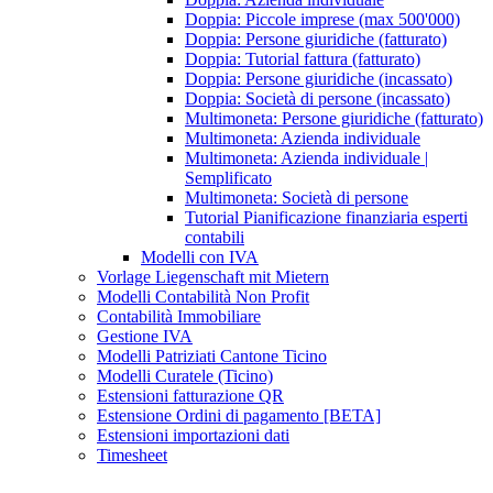
Doppia: Piccole imprese (max 500'000)
Doppia: Persone giuridiche (fatturato)
Doppia: Tutorial fattura (fatturato)
Doppia: Persone giuridiche (incassato)
Doppia: Società di persone (incassato)
Multimoneta: Persone giuridiche (fatturato)
Multimoneta: Azienda individuale
Multimoneta: Azienda individuale |
Semplificato
Multimoneta: Società di persone
Tutorial Pianificazione finanziaria esperti
contabili
Modelli con IVA
Vorlage Liegenschaft mit Mietern
Modelli Contabilità Non Profit
Contabilità Immobiliare
Gestione IVA
Modelli Patriziati Cantone Ticino
Modelli Curatele (Ticino)
Estensioni fatturazione QR
Estensione Ordini di pagamento [BETA]
Estensioni importazioni dati
Timesheet