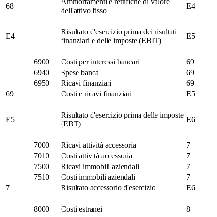
Ammortamenti e rettifiche di valore
68
E4
dell'attivo fisso
Risultato d'esercizio prima dei risultati
E4
E5
finanziari e delle imposte (EBIT)
6900
Costi per interessi bancari
69
6940
Spese banca
69
6950
Ricavi finanziari
69
69
Costi e ricavi finanziari
E5
Risultato d'esercizio prima delle imposte
E5
E6
(EBT)
7000
Ricavi attività accessoria
7
7010
Costi attività accessoria
7
7500
Ricavi immobili aziendali
7
7510
Costi immobili aziendali
7
7
Risultato accessorio d'esercizio
E6
8000
Costi estranei
8