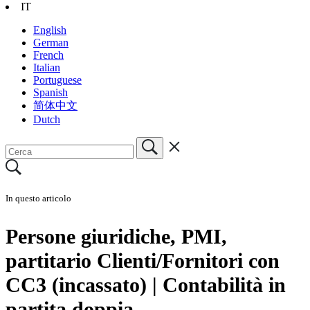
IT
English
German
French
Italian
Portuguese
Spanish
简体中文
Dutch
In questo articolo
Persone giuridiche, PMI,
partitario Clienti/Fornitori con
CC3 (incassato) | Contabilità in
partita doppia