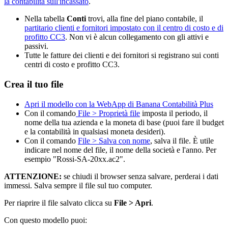
la contabilità sull'incassato
.
Nella tabella
Conti
trovi, alla fine del piano contabile, il
partitario clienti e fornitori impostato con il centro di costo e di
profitto CC3
. Non vi è alcun collegamento con gli attivi e
passivi.
Tutte le fatture dei clienti e dei fornitori si registrano sui conti
centri di costo e profitto CC3.
Crea il tuo file
Apri il modello con la WebApp di Banana Contabilità Plus
Con il comando
File > Proprietà file
imposta il periodo, il
nome della tua azienda e la moneta di base (puoi fare il budget
e la contabilità in qualsiasi moneta desideri).
Con il comando
File
> Salva con nome
, salva il file. È utile
indicare nel nome del file, il nome della società e l'anno. Per
esempio "Rossi-SA-20xx.ac2".
ATTENZIONE:
se chiudi il browser senza salvare, perderai i dati
immessi. Salva sempre il file sul tuo computer.
Per riaprire il file salvato clicca su
File > Apri
.
Con questo modello puoi: