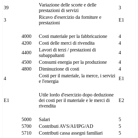
Variazione delle scorte e delle
39
3
prestazioni di servizi
Ricavo d'esercizio da forniture e
3
E1
prestazioni
4000
Costi materiale per la fabbricazione
4
4200
Costi delle merci di rivendita
4
Lavori di terzi / prestazioni di
4400
4
subappaltanti
4500
Consumi energia per la produzione
4
4800
Diminuzione di costi
4
Costi per il materiale, la merce, i servizi
4
E1
e l'energia
Utile lordo d'esercizio dopo deduzione
E1
dei costi per il materiale e le merci di
E2
rivendita
5000
Salari
5
5700
Contributi AVS/AI/IPG/AD
5
5710
Contributi cassa assegni familiari
5