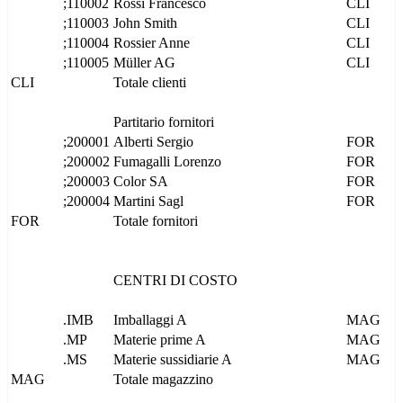
;110002
Rossi Francesco
CLI
;110003
John Smith
CLI
;110004
Rossier Anne
CLI
;110005
Müller AG
CLI
CLI
Totale clienti
Partitario fornitori
;200001
Alberti Sergio
FOR
;200002
Fumagalli Lorenzo
FOR
;200003
Color SA
FOR
;200004
Martini Sagl
FOR
FOR
Totale fornitori
CENTRI DI COSTO
.IMB
Imballaggi A
MAG
.MP
Materie prime A
MAG
.MS
Materie sussidiarie A
MAG
MAG
Totale magazzino