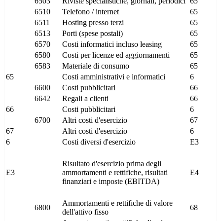
6503
Riviste specialistiche, giornali, periodici
65
6510
Telefono / internet
65
6511
Hosting presso terzi
65
6513
Porti (spese postali)
65
6570
Costi informatici incluso leasing
65
6580
Costi per licenze ed aggiornamenti
65
6583
Materiale di consumo
65
65
Costi amministrativi e informatici
6
6600
Costi pubblicitari
66
6642
Regali a clienti
66
66
Costi pubblicitari
6
6700
Altri costi d'esercizio
67
67
Altri costi d'esercizio
6
6
Costi diversi d'esercizio
E3
Risultato d'esercizio prima degli
E3
ammortamenti e rettifiche, risultati
E4
finanziari e imposte (EBITDA)
Ammortamenti e rettifiche di valore
6800
68
dell'attivo fisso