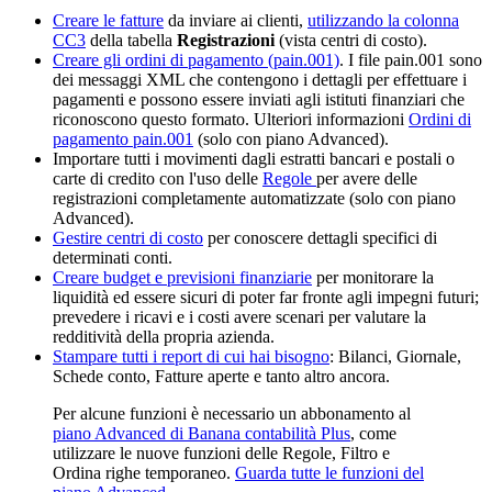
Creare le fatture
da inviare ai clienti,
utilizzando la colonna
CC3
della tabella
Registrazioni
(vista centri di costo).
Creare gli ordini di pagamento (pain.001)
. I file pain.001 sono
dei messaggi XML che contengono i dettagli per effettuare i
pagamenti e possono essere inviati agli istituti finanziari che
riconoscono questo formato. Ulteriori informazioni
Ordini di
pagamento pain.001
(solo con piano Advanced).
Importare tutti i movimenti dagli estratti bancari e postali o
carte di credito con l'uso delle
Regole
per avere delle
registrazioni completamente automatizzate (solo con piano
Advanced).
Gestire centri di costo
per conoscere dettagli specifici di
determinati conti.
Creare budget e previsioni finanziarie
per monitorare la
liquidità ed essere sicuri di poter far fronte agli impegni futuri;
prevedere i ricavi e i costi avere scenari per valutare la
redditività della propria azienda.
Stampare tutti i report di cui hai bisogno
: Bilanci, Giornale,
Schede conto, Fatture aperte e tanto altro ancora.
Per alcune funzioni è necessario un abbonamento al
piano Advanced di Banana contabilità Plus
, come
utilizzare le nuove funzioni delle Regole, Filtro e
Ordina righe temporaneo.
Guarda tutte le funzioni del