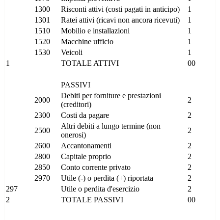
1300
Risconti attivi (costi pagati in anticipo)
1
1301
Ratei attivi (ricavi non ancora ricevuti)
1
1510
Mobilio e installazioni
1
1520
Macchine ufficio
1
1530
Veicoli
1
1
TOTALE ATTIVI
00
PASSIVI
Debiti per forniture e prestazioni
2000
2
(creditori)
2300
Costi da pagare
2
Altri debiti a lungo termine (non
2500
2
onerosi)
2600
Accantonamenti
2
2800
Capitale proprio
2
2850
Conto corrente privato
2
2970
Utile (-) o perdita (+) riportata
2
297
Utile o perdita d'esercizio
2
2
TOTALE PASSIVI
00