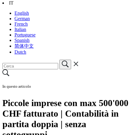
IT
English
German
French
Italian
Portuguese
Spanish
简体中文
Dutch
In questo articolo
Piccole imprese con max 500'000
CHF fatturato | Contabilità in
partita doppia | senza
sottogruppi