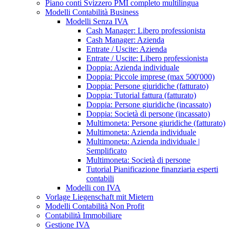
Piano conti Svizzero PMI completo multilingua
Modelli Contabilità Business
Modelli Senza IVA
Cash Manager: Libero professionista
Cash Manager: Azienda
Entrate / Uscite: Azienda
Entrate / Uscite: Libero professionista
Doppia: Azienda individuale
Doppia: Piccole imprese (max 500'000)
Doppia: Persone giuridiche (fatturato)
Doppia: Tutorial fattura (fatturato)
Doppia: Persone giuridiche (incassato)
Doppia: Società di persone (incassato)
Multimoneta: Persone giuridiche (fatturato)
Multimoneta: Azienda individuale
Multimoneta: Azienda individuale |
Semplificato
Multimoneta: Società di persone
Tutorial Pianificazione finanziaria esperti
contabili
Modelli con IVA
Vorlage Liegenschaft mit Mietern
Modelli Contabilità Non Profit
Contabilità Immobiliare
Gestione IVA