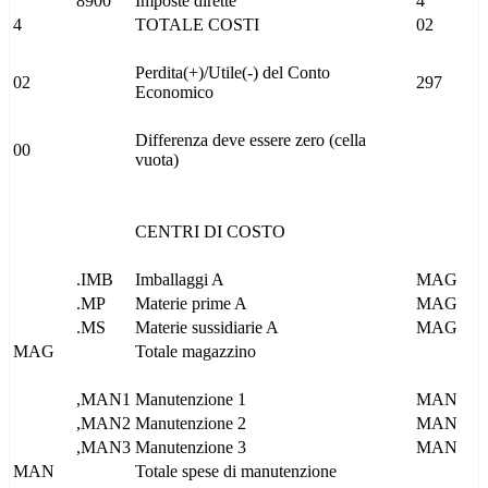
8900
Imposte dirette
4
4
TOTALE COSTI
02
Perdita(+)/Utile(-) del Conto
02
297
Economico
Differenza deve essere zero (cella
00
vuota)
CENTRI DI COSTO
.IMB
Imballaggi A
MAG
.MP
Materie prime A
MAG
.MS
Materie sussidiarie A
MAG
MAG
Totale magazzino
,MAN1
Manutenzione 1
MAN
,MAN2
Manutenzione 2
MAN
,MAN3
Manutenzione 3
MAN
MAN
Totale spese di manutenzione