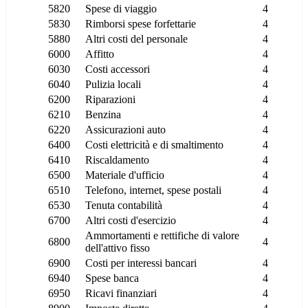
5820
Spese di viaggio
4
5830
Rimborsi spese forfettarie
4
5880
Altri costi del personale
4
6000
Affitto
4
6030
Costi accessori
4
6040
Pulizia locali
4
6200
Riparazioni
4
6210
Benzina
4
6220
Assicurazioni auto
4
6400
Costi elettricità e di smaltimento
4
6410
Riscaldamento
4
6500
Materiale d'ufficio
4
6510
Telefono, internet, spese postali
4
6530
Tenuta contabilità
4
6700
Altri costi d'esercizio
4
Ammortamenti e rettifiche di valore
6800
4
dell'attivo fisso
6900
Costi per interessi bancari
4
6940
Spese banca
4
6950
Ricavi finanziari
4