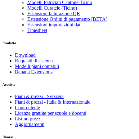
Modelli Patriziati Cantone Ticino
Modelli Curatele (Ticino)
Estensioni fatturazione QR
Estensione Ordini di pagamento [BETA]
Estensioni importazioni dati
Timesheet
Prodotto
Download
Requisiti di sistema
Modelli piani contabili
Banana Extensions
Acquisto
Piani & prezzi - Svizzera
Piani & prezzi - Italia & Internazionale
Conto utente
Licenze gratuite per scuole e docenti
Listino prezzi
Aggiornamenti
Risorse