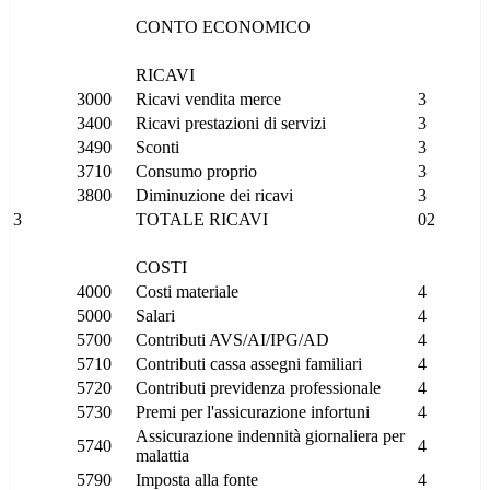
CONTO ECONOMICO
RICAVI
3000
Ricavi vendita merce
3
3400
Ricavi prestazioni di servizi
3
3490
Sconti
3
3710
Consumo proprio
3
3800
Diminuzione dei ricavi
3
3
TOTALE RICAVI
02
COSTI
4000
Costi materiale
4
5000
Salari
4
5700
Contributi AVS/AI/IPG/AD
4
5710
Contributi cassa assegni familiari
4
5720
Contributi previdenza professionale
4
5730
Premi per l'assicurazione infortuni
4
Assicurazione indennità giornaliera per
5740
4
malattia
5790
Imposta alla fonte
4