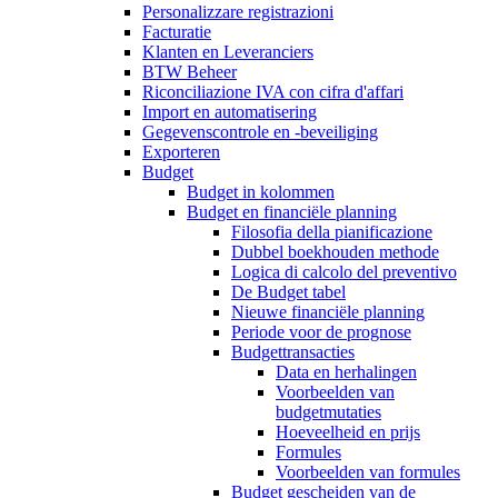
Personalizzare registrazioni
Facturatie
Klanten en Leveranciers
BTW Beheer
Riconciliazione IVA con cifra d'affari
Import en automatisering
Gegevenscontrole en -beveiliging
Exporteren
Budget
Budget in kolommen
Budget en financiële planning
Filosofia della pianificazione
Dubbel boekhouden methode
Logica di calcolo del preventivo
De Budget tabel
Nieuwe financiële planning
Periode voor de prognose
Budgettransacties
Data en herhalingen
Voorbeelden van
budgetmutaties
Hoeveelheid en prijs
Formules
Voorbeelden van formules
Budget gescheiden van de