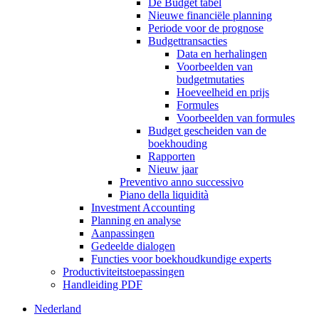
De Budget tabel
Nieuwe financiële planning
Periode voor de prognose
Budgettransacties
Data en herhalingen
Voorbeelden van
budgetmutaties
Hoeveelheid en prijs
Formules
Voorbeelden van formules
Budget gescheiden van de
boekhouding
Rapporten
Nieuw jaar
Preventivo anno successivo
Piano della liquidità
Investment Accounting
Planning en analyse
Aanpassingen
Gedeelde dialogen
Functies voor boekhoudkundige experts
Productiviteitstoepassingen
Handleiding PDF
Nederland