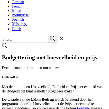
German
French
Italian
Portuguese
Spanish
简体中文
Dutch
Budgettering met hoeveelheid en prijs
Documentatie •
1 minuten om te lezen
In dit artikel
Met de kolommen Hoeveelheid, Eenheid en Prijs per eenheid van
de Budgettabel kunt u sneller prognoses maken.
De waarde van de kolom
Bedrag
wordt berekend door het
programma door de Hoeveelheid met de Prijs per eenheid te
vermenigvuldigen (op voorwaarde dat de kolom
Formule
leeg is).