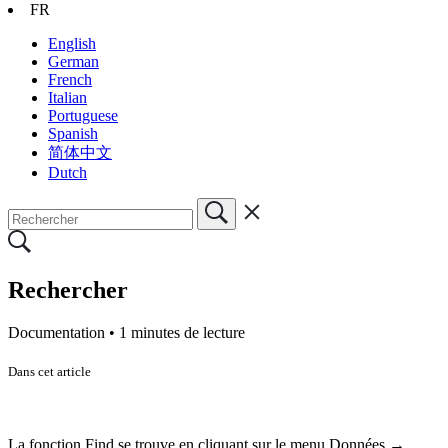
FR
English
German
French
Italian
Portuguese
Spanish
简体中文
Dutch
Rechercher
Documentation •
1 minutes de lecture
Dans cet article
La fonction Find se trouve en cliquant sur le menu Données →