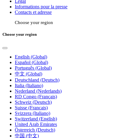
Légal
Informations pour la presse
Contacts et adresse
Choose your region
Choose your region
English (Global)
Español (Global)
Português (Global)
中文 (Global)
Deutschland (Deutsch)
Italia (Italiano)
Nederland (Nederlands)
RD Congo (Français)
Schweiz (Deutsch)
Suisse (Français)
Svizzera (Italiano)
Switzerland (English)
United Arab Emirates
Österreich (Deutsch)
中国 (中文)