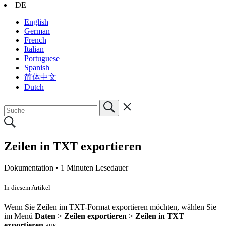
DE
English
German
French
Italian
Portuguese
Spanish
简体中文
Dutch
Zeilen in TXT exportieren
Dokumentation •
1 Minuten Lesedauer
In diesem Artikel
Wenn Sie Zeilen im TXT-Format exportieren möchten, wählen Sie
im Menü
Daten
>
Zeilen exportieren
>
Zeilen in TXT
exportieren
aus.