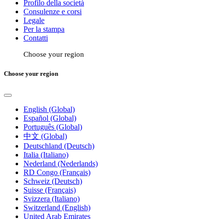
Profilo della società
Consulenze e corsi
Legale
Per la stampa
Contatti
Choose your region
Choose your region
English (Global)
Español (Global)
Português (Global)
中文 (Global)
Deutschland (Deutsch)
Italia (Italiano)
Nederland (Nederlands)
RD Congo (Français)
Schweiz (Deutsch)
Suisse (Français)
Svizzera (Italiano)
Switzerland (English)
United Arab Emirates