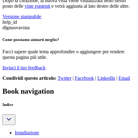
Dopo la creazione, la nuova vista viene visualizzata nello stesso
posto delle
viste esistenti
e verrà aggiunta al lato destro delle altre.
Versione stampabile
help_id
dlgnuovavista
Come possiamo aiutarti meglio?
Facci sapere quale tema approfondire o aggiungere per rendere
questa pagina più utile.
Inviaci il tuo feedback
Condividi questo articolo:
Twitter
|
Facebook
|
LinkedIn
|
Email
Book navigation
Indice
Installazione