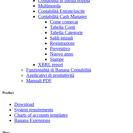
Contabilità in partita doppia
Multimoeda
Contabilità Entrate/uscite
Contabilità Cash Manager
Come começar
Tabella Conti
Tabella Categorie
Saldi iniziali
Registrazioni
Preventivo
Nuovo anno
Stampe
XBRL report
Funzionalità di Banana Contabilità
Applicativi di produttività
Manuali PDF
Product
Download
System requirements
Charts of accounts templates
Banana Extensions
Shop