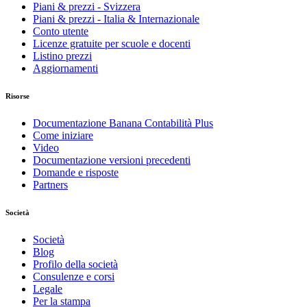
Piani & prezzi - Svizzera
Piani & prezzi - Italia & Internazionale
Conto utente
Licenze gratuite per scuole e docenti
Listino prezzi
Aggiornamenti
Risorse
Documentazione Banana Contabilità Plus
Come iniziare
Video
Documentazione versioni precedenti
Domande e risposte
Partners
Società
Società
Blog
Profilo della società
Consulenze e corsi
Legale
Per la stampa