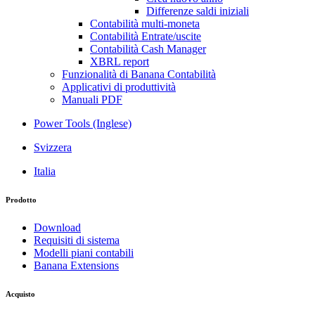
Differenze saldi iniziali
Contabilità multi-moneta
Contabilità Entrate/uscite
Contabilità Cash Manager
XBRL report
Funzionalità di Banana Contabilità
Applicativi di produttività
Manuali PDF
Power Tools (Inglese)
Svizzera
Italia
Prodotto
Download
Requisiti di sistema
Modelli piani contabili
Banana Extensions
Acquisto