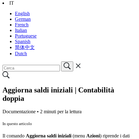
IT
English
German
French
Italian
Portuguese
Spanish
简体中文
Dutch
Aggiorna saldi iniziali | Contabilità
doppia
Documentazione •
2 minuti per la lettura
In questo articolo
Il comando
Aggiorna saldi iniziali
(menu
Azioni
) riprende i dati