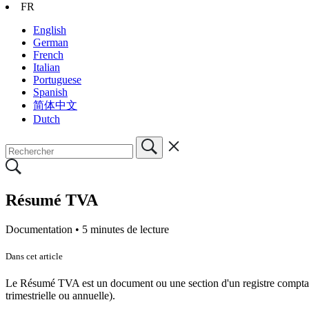
FR
English
German
French
Italian
Portuguese
Spanish
简体中文
Dutch
Résumé TVA
Documentation •
5 minutes de lecture
Dans cet article
Le Résumé TVA est un document ou une section d'un registre comptabl
trimestrielle ou annuelle).