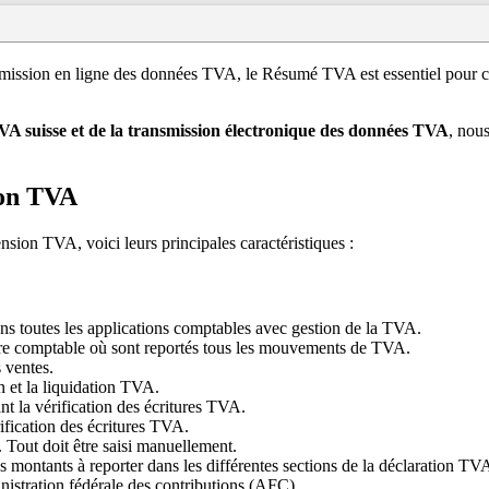
transmission en ligne des données TVA, le Résumé TVA est essentiel pour 
VA suisse et de la transmission électronique des données TVA
, nou
ion TVA
ion TVA, voici leurs principales caractéristiques :
ns toutes les applications comptables avec gestion de la TVA.
gistre comptable où sont reportés tous les mouvements de TVA.
s ventes.
n et la liquidation TVA.
ant la vérification des écritures TVA.
rification des écritures TVA.
Tout doit être saisi manuellement.
es montants à reporter dans les différentes sections de la déclaration TV
istration fédérale des contributions (AFC).