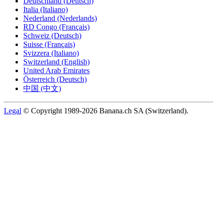
Deutschland (Deutsch)
Italia (Italiano)
Nederland (Nederlands)
RD Congo (Français)
Schweiz (Deutsch)
Suisse (Français)
Svizzera (Italiano)
Switzerland (English)
United Arab Emirates
Österreich (Deutsch)
中国 (中文)
Legal
© Copyright 1989-2026 Banana.ch SA (Switzerland).