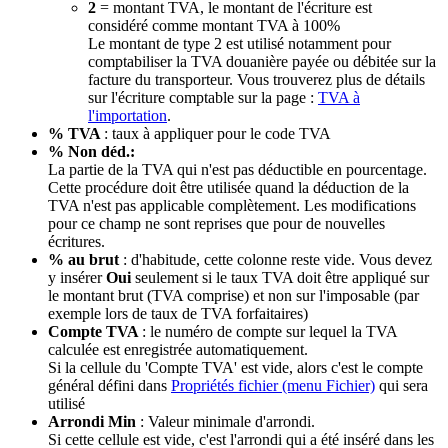
2
= montant TVA, le montant de l'écriture est
considéré comme montant TVA à 100%
Le montant de type 2 est utilisé notamment pour
comptabiliser la TVA douanière payée ou débitée sur la
facture du transporteur. Vous trouverez plus de détails
sur l'écriture comptable sur la page :
TVA à
l'importation
.
% TVA
: taux à appliquer pour le code TVA
% Non déd.:
La partie de la TVA qui n'est pas déductible en pourcentage.
Cette procédure doit être utilisée quand la déduction de la
TVA n'est pas applicable complètement. Les modifications
pour ce champ ne sont reprises que pour de nouvelles
écritures.
% au brut
: d'habitude, cette colonne reste vide. Vous devez
y insérer
Oui
seulement si le taux TVA doit être appliqué sur
le montant brut (TVA comprise) et non sur l'imposable (par
exemple lors de taux de TVA forfaitaires)
Compte TVA
: le numéro de compte sur lequel la TVA
calculée est enregistrée automatiquement.
Si la cellule du 'Compte TVA' est vide, alors c'est le compte
général défini dans
Propriétés fichier (menu Fichier)
qui sera
utilisé
Arrondi Min
: Valeur minimale d'arrondi.
Si cette cellule est vide, c'est l'arrondi qui a été inséré dans les