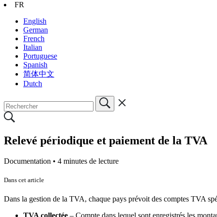
FR
English
German
French
Italian
Portuguese
Spanish
简体中文
Dutch
Relevé périodique et paiement de la TVA
Documentation •
4 minutes de lecture
Dans cet article
Dans la gestion de la TVA, chaque pays prévoit des comptes TVA spéci
TVA collectée
– Compte dans lequel sont enregistrés les montant