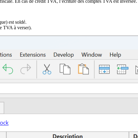
on fiscale. En cas de crédit TVA, l’écriture des comptes TVA est inversée.
e) est soldé.
e TVA à verser).