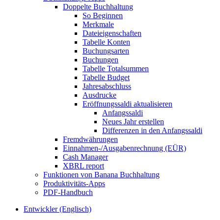
Doppelte Buchhaltung
So Beginnen
Merkmale
Dateieigenschaften
Tabelle Konten
Buchungsarten
Buchungen
Tabelle Totalsummen
Tabelle Budget
Jahresabschluss
Ausdrucke
Eröffnungssaldi aktualisieren
Anfangssaldi
Neues Jahr erstellen
Differenzen in den Anfangssaldi
Fremdwährungen
Einnahmen-/Ausgabenrechnung (EÜR)
Cash Manager
XBRL report
Funktionen von Banana Buchhaltung
Produktivitäts-Apps
PDF-Handbuch
Entwickler (Englisch)