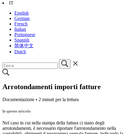
IT
English
German
French
Italian
Portuguese
Spanish
简体中文
Dutch
Arrotondamenti importi fatture
Documentazione •
2 minuti per la lettura
In questo articolo
Nel caso in cui nella stampa della fattura ci siano degli
arrotondamenti, è necessario riportare l'arrotondamento nella
contabilità, altrimenti il programma segnala l'errore, indicando la