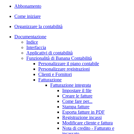
Abbonamento
Come iniziare
Organizzare la contabilità
Documentazione
Indice
Interfaccia
Applicativi di contabilità
Funzionalità di Banana Contabilità
Personalizzare il piano contabile
Personalizzare registrazioni
Clienti e Fornitori
Fatturazione
Fatturazione integrata
Impostare il file
Creare le fatture
Come fare per...
Stampa fatture
Esporta fatture in PDF
Registrazione incassi
Modificare cliente e fattura
Nota di credito - Fatturato e
incassato