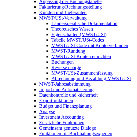
Anpassung der Buchungstabelle
Fakturierung/Rechnungsstellung
Kunden und Lieferanten
MWST/USt-Verwaltung
Länderspezifische Dokumentation
Theoretisches Wissen
Eigenschaften (MWST/USt)
Tabelle MWST/USt-Codes
MWST/USt-Code mit Konto verbinden
MWST-Rundung
MWST/USt-Konten einrichten
Buchungen
Reverse charge
MWST/USt-Zusammenfassung
Abrechnung und Bezahlung MWST/USt
MWST-Jahresabstimmung
Import und Automatisierung
Datenkontrolle und -sicherheit
Exportfunktionen
Budget und Finanzplanung
Analyse
Investment Accounting
Zusätzliche Funktionen
Gemeinsam genutzte Dialoge
Funktionen für Buchhaltungsexperten