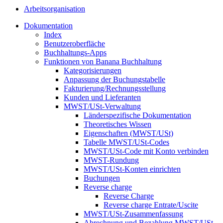
Arbeitsorganisation
Dokumentation
Index
Benutzeroberfläche
Buchhaltungs-Apps
Funktionen von Banana Buchhaltung
Kategorisierungen
Anpassung der Buchungstabelle
Fakturierung/Rechnungsstellung
Kunden und Lieferanten
MWST/USt-Verwaltung
Länderspezifische Dokumentation
Theoretisches Wissen
Eigenschaften (MWST/USt)
Tabelle MWST/USt-Codes
MWST/USt-Code mit Konto verbinden
MWST-Rundung
MWST/USt-Konten einrichten
Buchungen
Reverse charge
Reverse Charge
Reverse charge Entrate/Uscite
MWST/USt-Zusammenfassung
Abrechnung und Bezahlung MWST/USt