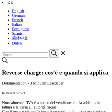
DE
English
German
French
Italian
Portuguese
Spanish
简体中文
Dutch
Reverse charge: cos’è e quando si applica
Dokumentation •
3 Minuten Lesedauer
In diesem Artikel
Normalmente l’IVA è a carico del venditore, che la addebita in
fattura e la versa all’autorità fiscale.
Con il reverse charge (o inversione contabile), questo meccanismo