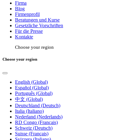
Firma
Blog
Firmenprofil
Beratungen und Kurse
Gesetzliche Vorschriften
Für die Presse
Kontakte
Choose your region
Choose your region
English (Global)
Español (Global)
Português (Global)
中文 (Global)
Deutschland (Deutsch)
Italia (Italiano)
Nederland (Nederlands)
RD Congo (Français)
Schweiz (Deutsch)
Suisse (Français)
Svizzera (Italiano)