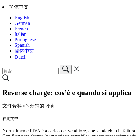
简体中文
English
German
French
Italian
Portuguese
Spanish
简体中文
Dutch
Reverse charge: cos’è e quando si applica
文件资料 •
3 分钟的阅读
在此文中
Normalmente l’IVA è a carico del venditore, che la addebita in fattura e 