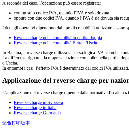
A seconda del caso, l’operazione può essere registrata:
con un solo codice IVA, quando l’IVA è solo dovuta
oppure con due codici IVA, quando l’IVA è sia dovuta sia recu
I dettagli operativi dipendono dal tipo di contabilità utilizzato e sono s
Reverse charge nella contabilità in partita doppia
Reverse charge nella contabilità Entrate/Uscite
.
In Banana, il reverse charge utilizza la stessa logica IVA sia nella conta
La differenza riguarda la rappresentazione contabile: nella partita dopp
e Uscita.
In entrambi i casi, l’effetto IVA è determinato dai codici IVA utilizzati.
Applicazione del reverse charge per nazio
L’applicazione del reverse charge dipende dalla normativa fiscale nazion
Reverse charge in Svizzera
Reverse charge in Italia
Reverse charge Germania
.
适合打印版本