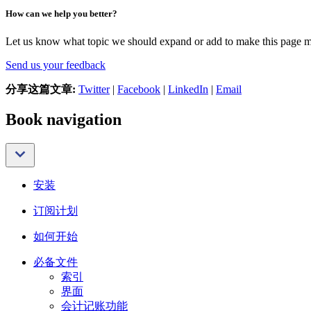
How can we help you better?
Let us know what topic we should expand or add to make this page m
Send us your feedback
分享这篇文章:
Twitter
|
Facebook
|
LinkedIn
|
Email
Book navigation
安装
订阅计划
如何开始
必备文件
索引
界面
会计记账功能