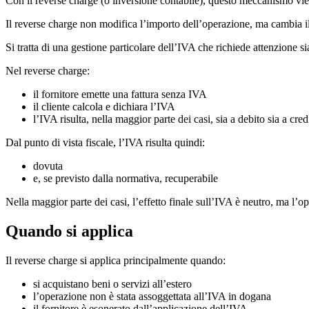
Con il reverse charge (o inversione contabile), questo meccanismo viene
Il reverse charge non modifica l’importo dell’operazione, ma cambia il
Si tratta di una gestione particolare dell’IVA che richiede attenzione sia
Nel reverse charge:
il fornitore emette una fattura senza IVA
il cliente calcola e dichiara l’IVA
l’IVA risulta, nella maggior parte dei casi, sia a debito sia a cred
Dal punto di vista fiscale, l’IVA risulta quindi:
dovuta
e, se previsto dalla normativa, recuperabile
Nella maggior parte dei casi, l’effetto finale sull’IVA è neutro, ma l’
Quando si applica
Il reverse charge si applica principalmente quando:
si acquistano beni o servizi all’estero
l’operazione non è stata assoggettata all’IVA in dogana
il fornitore è esonerato dall’applicazione dell’IVA