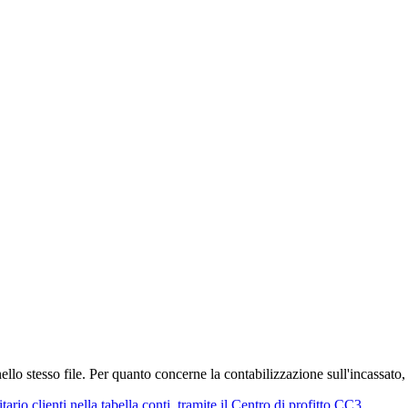
nello stesso file. Per quanto concerne la contabilizzazione sull'incassato
itario clienti nella tabella conti, tramite il Centro di profitto CC3
.