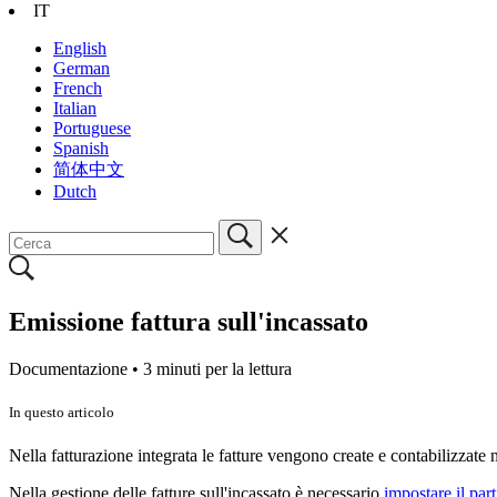
IT
English
German
French
Italian
Portuguese
Spanish
简体中文
Dutch
Emissione fattura sull'incassato
Documentazione •
3 minuti per la lettura
In questo articolo
Nella fatturazione integrata le fatture vengono create e contabilizzate 
Nella gestione delle fatture sull'incassato è necessario
impostare il part