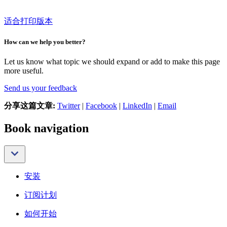
适合打印版本
How can we help you better?
Let us know what topic we should expand or add to make this page
more useful.
Send us your feedback
分享这篇文章:
Twitter
|
Facebook
|
LinkedIn
|
Email
Book navigation
安装
订阅计划
如何开始