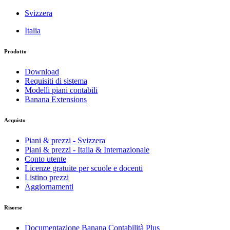
Svizzera
Italia
Prodotto
Download
Requisiti di sistema
Modelli piani contabili
Banana Extensions
Acquisto
Piani & prezzi - Svizzera
Piani & prezzi - Italia & Internazionale
Conto utente
Licenze gratuite per scuole e docenti
Listino prezzi
Aggiornamenti
Risorse
Documentazione Banana Contabilità Plus