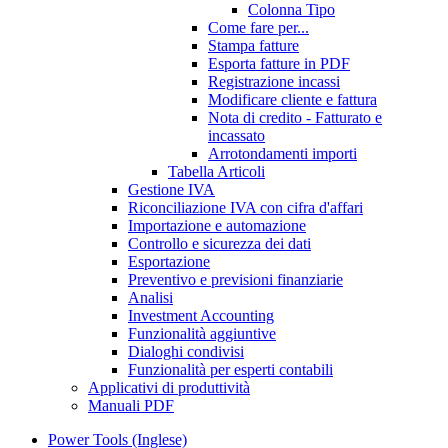
Colonna Tipo
Come fare per...
Stampa fatture
Esporta fatture in PDF
Registrazione incassi
Modificare cliente e fattura
Nota di credito - Fatturato e
incassato
Arrotondamenti importi
Tabella Articoli
Gestione IVA
Riconciliazione IVA con cifra d'affari
Importazione e automazione
Controllo e sicurezza dei dati
Esportazione
Preventivo e previsioni finanziarie
Analisi
Investment Accounting
Funzionalità aggiuntive
Dialoghi condivisi
Funzionalità per esperti contabili
Applicativi di produttività
Manuali PDF
Power Tools (Inglese)