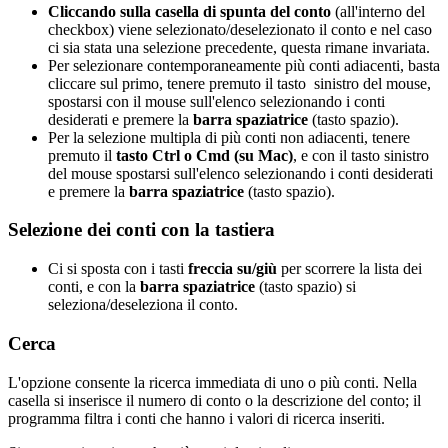
Cliccando sulla casella di spunta del conto
(all'interno del
checkbox) viene selezionato/deselezionato il conto e nel caso
ci sia stata una selezione precedente, questa rimane invariata.
Per selezionare contemporaneamente più conti adiacenti, basta
cliccare sul primo, tenere premuto il tasto sinistro del mouse,
spostarsi con il mouse sull'elenco selezionando i conti
desiderati e premere la
barra spaziatrice
(tasto spazio).
Per la selezione multipla di più conti non adiacenti, tenere
premuto il
tasto Ctrl o Cmd (su Mac)
, e con il tasto sinistro
del mouse spostarsi sull'elenco selezionando i conti desiderati
e premere la
barra spaziatrice
(tasto spazio).
Selezione dei conti con la tastiera
Ci si sposta con i tasti
freccia su/giù
per scorrere la lista dei
conti, e con la
barra spaziatrice
(tasto spazio) si
seleziona/deseleziona il conto.
Cerca
L'opzione consente la ricerca immediata di uno o più conti. Nella
casella si inserisce il numero di conto o la descrizione del conto; il
programma filtra i conti che hanno i valori di ricerca inseriti.