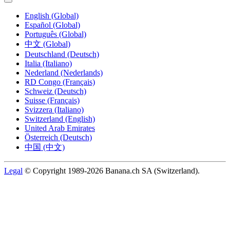
English (Global)
Español (Global)
Português (Global)
中文 (Global)
Deutschland (Deutsch)
Italia (Italiano)
Nederland (Nederlands)
RD Congo (Français)
Schweiz (Deutsch)
Suisse (Français)
Svizzera (Italiano)
Switzerland (English)
United Arab Emirates
Österreich (Deutsch)
中国 (中文)
Legal
© Copyright 1989-2026 Banana.ch SA (Switzerland).