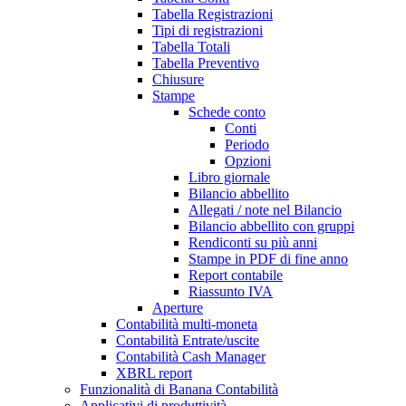
Tabella Registrazioni
Tipi di registrazioni
Tabella Totali
Tabella Preventivo
Chiusure
Stampe
Schede conto
Conti
Periodo
Opzioni
Libro giornale
Bilancio abbellito
Allegati / note nel Bilancio
Bilancio abbellito con gruppi
Rendiconti su più anni
Stampe in PDF di fine anno
Report contabile
Riassunto IVA
Aperture
Contabilità multi-moneta
Contabilità Entrate/uscite
Contabilità Cash Manager
XBRL report
Funzionalità di Banana Contabilità
Applicativi di produttività