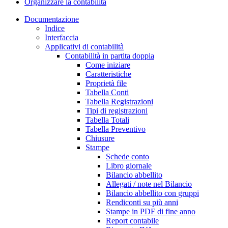
Organizzare la contabilità
Documentazione
Indice
Interfaccia
Applicativi di contabilità
Contabilità in partita doppia
Come iniziare
Caratteristiche
Proprietà file
Tabella Conti
Tabella Registrazioni
Tipi di registrazioni
Tabella Totali
Tabella Preventivo
Chiusure
Stampe
Schede conto
Libro giornale
Bilancio abbellito
Allegati / note nel Bilancio
Bilancio abbellito con gruppi
Rendiconti su più anni
Stampe in PDF di fine anno
Report contabile