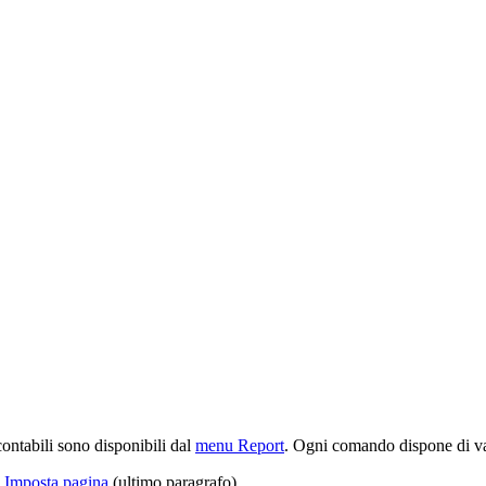
ontabili sono disponibili dal
menu Report
. Ogni comando dispone di var
a
Imposta pagina
(ultimo paragrafo).