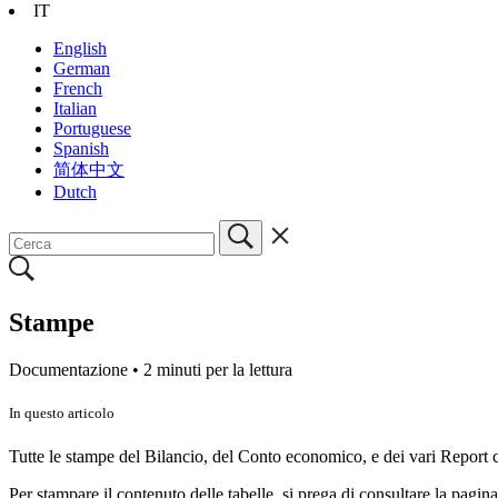
IT
English
German
French
Italian
Portuguese
Spanish
简体中文
Dutch
Stampe
Documentazione •
2 minuti per la lettura
In questo articolo
Tutte le stampe del Bilancio, del Conto economico, e dei vari Report c
Per stampare il contenuto delle tabelle, si prega di consultare la pagin