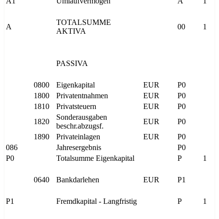
A1
Umlaufvermögen
A
1
TOTALSUMME
A
00
1
AKTIVA
PASSIVA
0800
Eigenkapital
EUR
P0
1800
Privatentnahmen
EUR
P0
1810
Privatsteuern
EUR
P0
Sonderausgaben
1820
EUR
P0
beschr.abzugsf.
1890
Privateinlagen
EUR
P0
086
Jahresergebnis
P0
P0
Totalsumme Eigenkapital
P
1
0640
Bankdarlehen
EUR
P1
P1
Fremdkapital - Langfristig
P
1