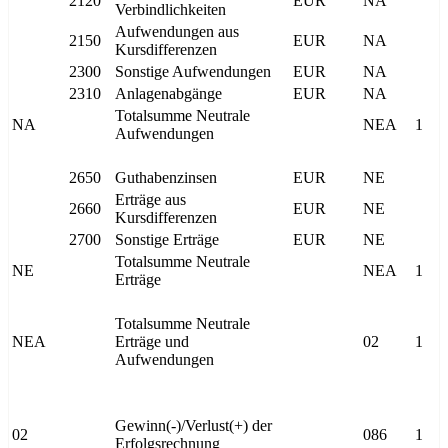
2120
EUR
NA
Verbindlichkeiten
Aufwendungen aus
2150
EUR
NA
Kursdifferenzen
2300
Sonstige Aufwendungen
EUR
NA
2310
Anlagenabgänge
EUR
NA
Totalsumme Neutrale
NA
NEA
1
Aufwendungen
2650
Guthabenzinsen
EUR
NE
Erträge aus
2660
EUR
NE
Kursdifferenzen
2700
Sonstige Erträge
EUR
NE
Totalsumme Neutrale
NE
NEA
1
Erträge
Totalsumme Neutrale
NEA
Erträge und
02
1
Aufwendungen
Gewinn(-)/Verlust(+) der
02
086
1
Erfolgsrechnung