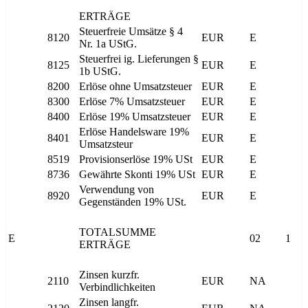
ERTRÄGE
Steuerfreie Umsätze § 4
8120
EUR
E
Nr. 1a UStG.
Steuerfrei ig. Lieferungen §
8125
EUR
E
1b UStG.
8200
Erlöse ohne Umsatzsteuer
EUR
E
8300
Erlöse 7% Umsatzsteuer
EUR
E
8400
Erlöse 19% Umsatzsteuer
EUR
E
Erlöse Handelsware 19%
8401
EUR
E
Umsatzsteur
8519
Provisionserlöse 19% USt
EUR
E
8736
Gewährte Skonti 19% USt
EUR
E
Verwendung von
8920
EUR
E
Gegenständen 19% USt.
TOTALSUMME
E
02
1
ERTRÄGE
Zinsen kurzfr.
2110
EUR
NA
Verbindlichkeiten
Zinsen langfr.