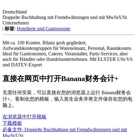
Deutschland
Doppelte Buchhaltung mit Fremdwährungen und mit MwSt/USt
Unternehmen
|
标签
:
Hotellerie und Gastronomie
Mit ca. 100 Konten. Bilanz grob gegliedert,
Aufwandskontengruppen für Wareneinsatz, Personal, Raumkosten.
Ideal für Gastronomen, Caterer, Veranstalter, Party-Services, aber
auch für Händler oder Handelsunternehmen. Mit ELSTER USt-VA
und DATEV-Export
直接在网页中打开Banana财务会计+
无需任何安装，可以直接在您的浏览器上运行 Banana财务会
计+。客制化您的模板，输入发生业务并将文件保存在您的电
脑上。
在浏览器中打开模板
下载模板
必备文件:
Doppelte Buchhaltung mit Fremdwährungen und mit
MwSt/USt