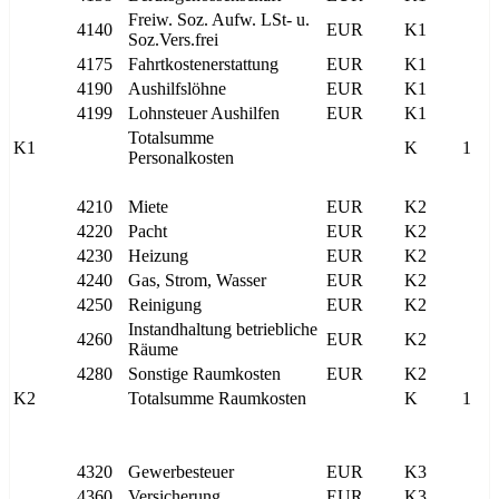
Freiw. Soz. Aufw. LSt- u.
4140
EUR
K1
Soz.Vers.frei
4175
Fahrtkostenerstattung
EUR
K1
4190
Aushilfslöhne
EUR
K1
4199
Lohnsteuer Aushilfen
EUR
K1
Totalsumme
K1
K
1
Personalkosten
4210
Miete
EUR
K2
4220
Pacht
EUR
K2
4230
Heizung
EUR
K2
4240
Gas, Strom, Wasser
EUR
K2
4250
Reinigung
EUR
K2
Instandhaltung betriebliche
4260
EUR
K2
Räume
4280
Sonstige Raumkosten
EUR
K2
K2
Totalsumme Raumkosten
K
1
4320
Gewerbesteuer
EUR
K3
4360
Versicherung
EUR
K3