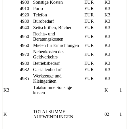
4900
Sonstige Kosten
EUR
K3
4910
Porto
EUR
K3
4920
Telefon
EUR
K3
4930
Bürobedarf
EUR
K3
4940
Zeitschriften, Bücher
EUR
K3
Rechts- und
4950
EUR
K3
Beratungskosten
4960
Mieten für Einrichtungen
EUR
K3
Nebenkosten des
4970
EUR
K3
Geldverkehrs
4980
Betriebsbedarf
EUR
K3
4982
Gastättenbedarf
EUR
K3
Werkzeuge und
4985
EUR
K3
Kleingeräten
Totalsumme Sonstige
K3
K
1
kosten
TOTALSUMME
K
02
1
AUFWENDUNGEN