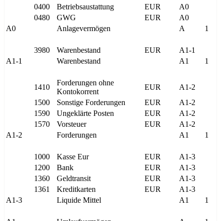
0400
Betriebsaustattung
EUR
A0
0480
GWG
EUR
A0
A0
Anlagevermögen
A
1
3980
Warenbestand
EUR
A1-1
A1-1
Warenbestand
A1
1
Forderungen ohne
1410
EUR
A1-2
Kontokorrent
1500
Sonstige Forderungen
EUR
A1-2
1590
Ungeklärte Posten
EUR
A1-2
1570
Vorsteuer
EUR
A1-2
A1-2
Forderungen
A1
1
1000
Kasse Eur
EUR
A1-3
1200
Bank
EUR
A1-3
1360
Geldtransit
EUR
A1-3
1361
Kreditkarten
EUR
A1-3
A1-3
Liquide Mittel
A1
1