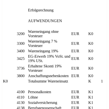
Erfolgsrechnung
AUFWENDUNGEN
Wareneingang ohne
3200
EUR
K0
Vorsteuer
Wareneingang 7 %
3300
EUR
K0
Vorsteuer
3400
Wareneingang 19%
EUR
K0
EG-Erwerb 19% VoSt. und
3425
EUR
K0
19% USt.
Erhaltene Skonti 19%
3736
EUR
K0
Vorsteuer
3800
Anschaffungsnebenkosten
EUR
K0
K0
Totalsumme Wareneinsatz
K
1
4100
Personalkosten
EUR
K1
4110
Löhne
EUR
K1
4130
Sozialversicherung
EUR
K1
4138
Berufsgenossenschaft
EUR
K1