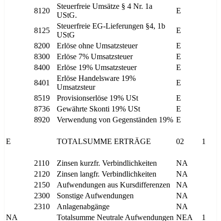
Steuerfreie Umsätze § 4 Nr. 1a
8120
E
UStG.
Steuerfreie EG-Lieferungen §4, 1b
8125
E
UStG
8200
Erlöse ohne Umsatzsteuer
E
8300
Erlöse 7% Umsatzsteuer
E
8400
Erlöse 19% Umsatzsteuer
E
Erlöse Handelsware 19%
8401
E
Umsatzsteur
8519
Provisionserlöse 19% USt
E
8736
Gewährte Skonti 19% USt
E
8920
Verwendung von Gegenständen 19%
E
E
TOTALSUMME ERTRÄGE
02
1
2110
Zinsen kurzfr. Verbindlichkeiten
NA
2120
Zinsen langfr. Verbindlichkeiten
NA
2150
Aufwendungen aus Kursdifferenzen
NA
2300
Sonstige Aufwendungen
NA
2310
Anlagenabgänge
NA
NA
Totalsumme Neutrale Aufwendungen
NEA
1