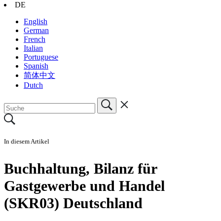
DE
English
German
French
Italian
Portuguese
Spanish
简体中文
Dutch
In diesem Artikel
Buchhaltung, Bilanz für
Gastgewerbe und Handel
(SKR03) Deutschland