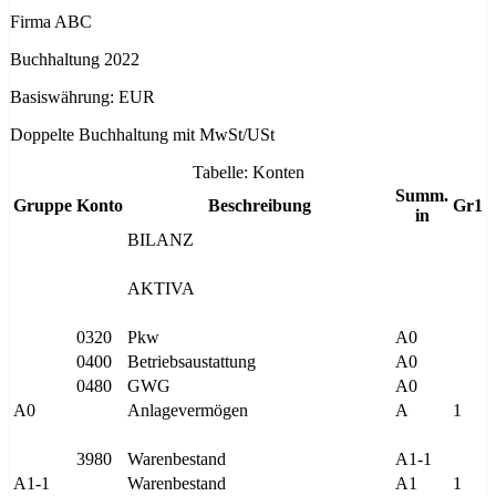
Firma ABC
Buchhaltung 2022
Basiswährung: EUR
Doppelte Buchhaltung mit MwSt/USt
Tabelle: Konten
Summ.
Gruppe
Konto
Beschreibung
Gr1
in
BILANZ
AKTIVA
0320
Pkw
A0
0400
Betriebsaustattung
A0
0480
GWG
A0
A0
Anlagevermögen
A
1
3980
Warenbestand
A1-1
A1-1
Warenbestand
A1
1