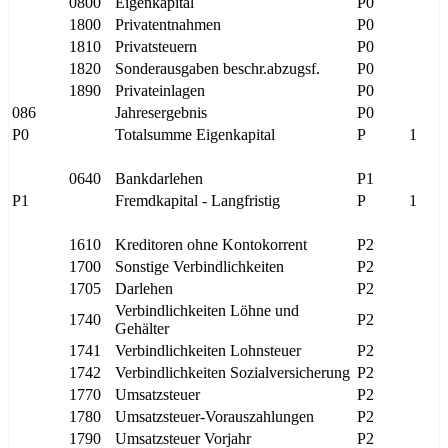
0800
Eigenkapital
P0
1800
Privatentnahmen
P0
1810
Privatsteuern
P0
1820
Sonderausgaben beschr.abzugsf.
P0
1890
Privateinlagen
P0
086
Jahresergebnis
P0
P0
Totalsumme Eigenkapital
P
1
0640
Bankdarlehen
P1
P1
Fremdkapital - Langfristig
P
1
1610
Kreditoren ohne Kontokorrent
P2
1700
Sonstige Verbindlichkeiten
P2
1705
Darlehen
P2
Verbindlichkeiten Löhne und
1740
P2
Gehälter
1741
Verbindlichkeiten Lohnsteuer
P2
1742
Verbindlichkeiten Sozialversicherung
P2
1770
Umsatzsteuer
P2
1780
Umsatzsteuer-Vorauszahlungen
P2
1790
Umsatzsteuer Vorjahr
P2