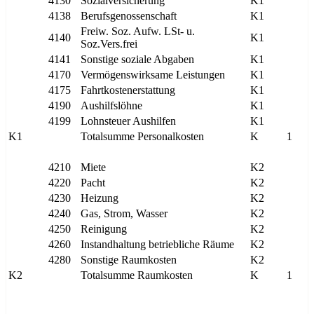
4130
Sozialversicherung
K1
4138
Berufsgenossenschaft
K1
Freiw. Soz. Aufw. LSt- u.
4140
K1
Soz.Vers.frei
4141
Sonstige soziale Abgaben
K1
4170
Vermögenswirksame Leistungen
K1
4175
Fahrtkostenerstattung
K1
4190
Aushilfslöhne
K1
4199
Lohnsteuer Aushilfen
K1
K1
Totalsumme Personalkosten
K
1
4210
Miete
K2
4220
Pacht
K2
4230
Heizung
K2
4240
Gas, Strom, Wasser
K2
4250
Reinigung
K2
4260
Instandhaltung betriebliche Räume
K2
4280
Sonstige Raumkosten
K2
K2
Totalsumme Raumkosten
K
1