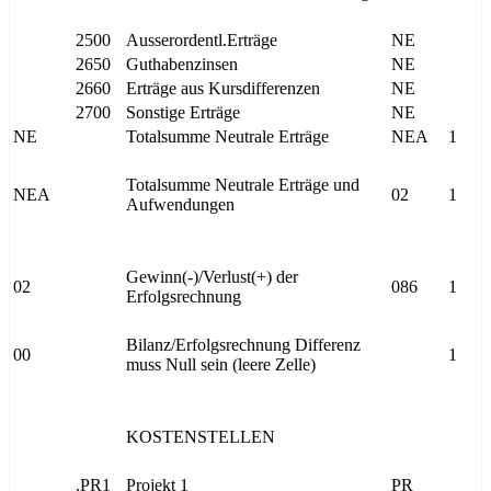
2500
Ausserordentl.Erträge
NE
2650
Guthabenzinsen
NE
2660
Erträge aus Kursdifferenzen
NE
2700
Sonstige Erträge
NE
NE
Totalsumme Neutrale Erträge
NEA
1
Totalsumme Neutrale Erträge und
NEA
02
1
Aufwendungen
Gewinn(-)/Verlust(+) der
02
086
1
Erfolgsrechnung
Bilanz/Erfolgsrechnung Differenz
00
1
muss Null sein (leere Zelle)
KOSTENSTELLEN
.PR1
Projekt 1
PR