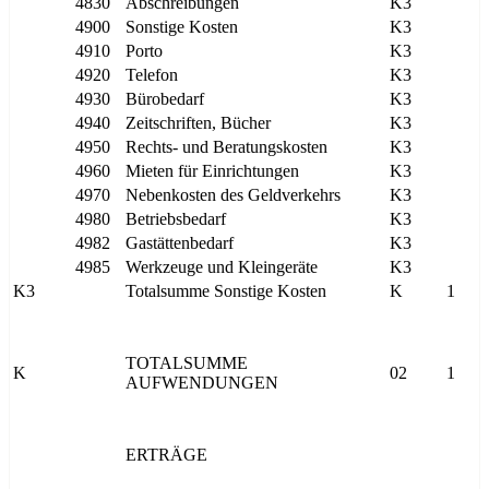
4830
Abschreibungen
K3
4900
Sonstige Kosten
K3
4910
Porto
K3
4920
Telefon
K3
4930
Bürobedarf
K3
4940
Zeitschriften, Bücher
K3
4950
Rechts- und Beratungskosten
K3
4960
Mieten für Einrichtungen
K3
4970
Nebenkosten des Geldverkehrs
K3
4980
Betriebsbedarf
K3
4982
Gastättenbedarf
K3
4985
Werkzeuge und Kleingeräte
K3
K3
Totalsumme Sonstige Kosten
K
1
TOTALSUMME
K
02
1
AUFWENDUNGEN
ERTRÄGE