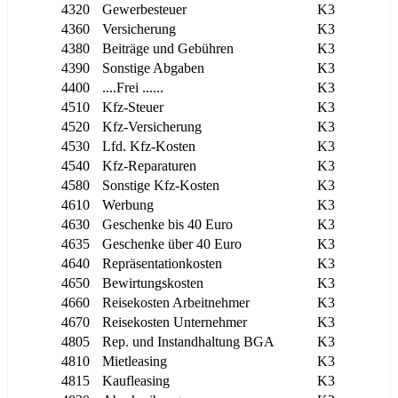
4320
Gewerbesteuer
K3
4360
Versicherung
K3
4380
Beiträge und Gebühren
K3
4390
Sonstige Abgaben
K3
4400
....Frei ......
K3
4510
Kfz-Steuer
K3
4520
Kfz-Versicherung
K3
4530
Lfd. Kfz-Kosten
K3
4540
Kfz-Reparaturen
K3
4580
Sonstige Kfz-Kosten
K3
4610
Werbung
K3
4630
Geschenke bis 40 Euro
K3
4635
Geschenke über 40 Euro
K3
4640
Repräsentationkosten
K3
4650
Bewirtungskosten
K3
4660
Reisekosten Arbeitnehmer
K3
4670
Reisekosten Unternehmer
K3
4805
Rep. und Instandhaltung BGA
K3
4810
Mietleasing
K3
4815
Kaufleasing
K3