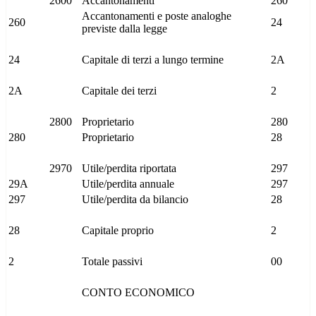
2600
Accantonamenti
260
Accantonamenti e poste analoghe
260
24
previste dalla legge
24
Capitale di terzi a lungo termine
2A
2A
Capitale dei terzi
2
2800
Proprietario
280
280
Proprietario
28
2970
Utile/perdita riportata
297
29A
Utile/perdita annuale
297
297
Utile/perdita da bilancio
28
28
Capitale proprio
2
2
Totale passivi
00
CONTO ECONOMICO