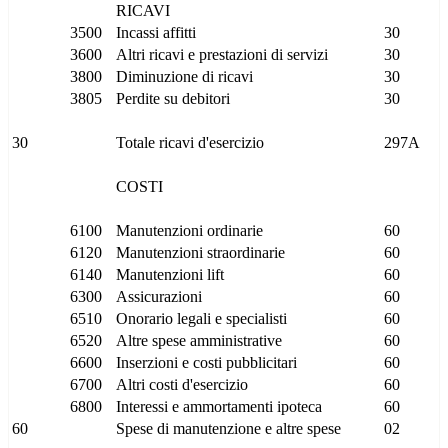
RICAVI
3500
Incassi affitti
30
3600
Altri ricavi e prestazioni di servizi
30
3800
Diminuzione di ricavi
30
3805
Perdite su debitori
30
30
Totale ricavi d'esercizio
297A
COSTI
6100
Manutenzioni ordinarie
60
6120
Manutenzioni straordinarie
60
6140
Manutenzioni lift
60
6300
Assicurazioni
60
6510
Onorario legali e specialisti
60
6520
Altre spese amministrative
60
6600
Inserzioni e costi pubblicitari
60
6700
Altri costi d'esercizio
60
6800
Interessi e ammortamenti ipoteca
60
60
Spese di manutenzione e altre spese
02