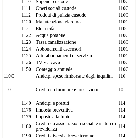
1110
Stipendi custode
110C
1111
Oneri sociali custode
110C
1112
Prodotti di pulizia custode
110C
1120
Manutenzione giardino
110C
1121
Elettricità
110C
1122
Acqua potabile
110C
1123
Tassa canalizzazione
110C
1124
Abbonamenti ascensori
110C
1125
Altri abbonamenti di servizio
110C
1126
TV via cavo
110C
1150
Conteggio annuale
110C
110C
Anticipi spese rimborsate dagli inquilini
110
110
Crediti da forniture e prestazioni
10
1140
Anticipi e prestiti
114
1176
Imposta preventiva
114
1179
Imposte alla fonte
114
Crediti da assicurazioni sociali e istituti di
1180
114
previdenza
1190
Crediti diversi a breve termine
114