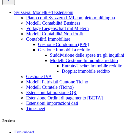
Svizzera: Modelli ed Estensioni
Piano conti Svizzero PMI completo multilingua
Modelli Contabilità Business
Vorlage Liegenschaft mit Mietern
Modelli Contabilità Non Profit
Contabilità Immobiliare
Gestione Condomini (PPP)
Gestione Immobili a reddito
Suddivisione delle spese tra gli inquilini
Modelli Gestione Immobili a reddito
Entrate/Uscite: immobile reddito
Doppia: immobile reddito
Gestione IVA
Modelli Patriziati Cantone Ticino
Modelli Curatele (Ticino)
Estensioni fatturazione QR
Estensione Ordini di pagamento [BETA]
Estensioni importazioni dati
Timesheet
Prodotto
Download