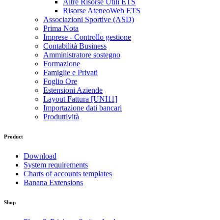
Altre Risorse Utili ETS
Risorse AteneoWeb ETS
Associazioni Sportive (ASD)
Prima Nota
Imprese - Controllo gestione
Contabilità Business
Amministratore sostegno
Formazione
Famiglie e Privati
Foglio Ore
Estensioni Aziende
Layout Fattura [UNI11]
Importazione dati bancari
Produttività
Product
Download
System requirements
Charts of accounts templates
Banana Extensions
Shop