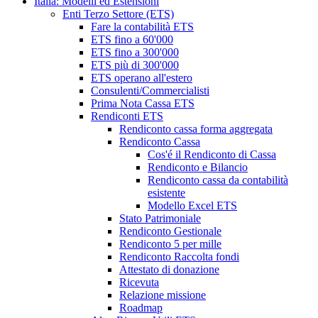
Italia: Modelli ed Estensioni
Enti Terzo Settore (ETS)
Fare la contabilità ETS
ETS fino a 60'000
ETS fino a 300'000
ETS più di 300'000
ETS operano all'estero
Consulenti/Commercialisti
Prima Nota Cassa ETS
Rendiconti ETS
Rendiconto cassa forma aggregata
Rendiconto Cassa
Cos'é il Rendiconto di Cassa
Rendiconto e Bilancio
Rendiconto cassa da contabilità
esistente
Modello Excel ETS
Stato Patrimoniale
Rendiconto Gestionale
Rendiconto 5 per mille
Rendiconto Raccolta fondi
Attestato di donazione
Ricevuta
Relazione missione
Roadmap