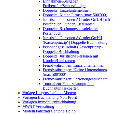
Einnahmen/Ausgaben:
Freiberufler/Selbstständige
Doppelte: Einzelunternehmen
Doppelte: Kleine Firmen (max 500'000)
Juristische Personen AG oder GmbH | mit
Postenbuch Kunden/Lieferanten
Doppelte: Rechnungsbeispiele mit
Postenbuch
Juristische Personen AG oder GmbH
(Kassenprinzip) | Doppelte Buchhaltung
Personengesellschaft (Kassenprinzip) |
Doppelte Buchhaltung
Doppelte: Juristische Personen mit
Kunden/Lieferanten
Fremdwährungen: Einzelunternehmen
Fremdwährungen: Kleine Unternehmen
(max 500'000)
Fremdwährungen: Personengesellschaft
Tutorial zur Finanzplanung fuer
Buchhaltungsexperten
Vorlage Liegenschaft mit Mietern
Vorlagen Buchhaltung Non-Profit
Vorlagen Immobilienbuchhaltung
MWST-Verwaltung
Modelli Patriziati Cantone Ticino