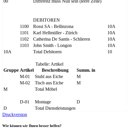
00
Differenz muss Null sein (leere Zelle)
DEBITOREN
1100
Rossi SA - Bellinzona
10A
1101
Karl Hellmüller - Zürich
10A
1102
Catherina De Santis - Schlieren
10A
1103
John Smith - Longon
10A
10A
Total Debitoren
10
Tabelle: Artikel
Gruppe
Artikel
Beschreibung
Summ. in
M-01
Stuhl aus Eiche
M
M-02
Tisch aus Eiche
M
M
Total Möbel
D-01
Montage
D
D
Total Dienstleistungen
Druckversion
Wie können wir Ihnen besser helfen?