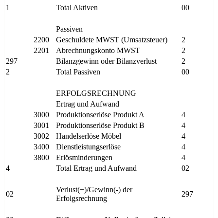
1
Total Aktiven
00
Passiven
2200
Geschuldete MWST (Umsatzsteuer)
2
2201
Abrechnungskonto MWST
2
297
Bilanzgewinn oder Bilanzverlust
2
2
Total Passiven
00
ERFOLGSRECHNUNG
Ertrag und Aufwand
3000
Produktionserlöse Produkt A
4
3001
Produktionserlöse Produkt B
4
3002
Handelserlöse Möbel
4
3400
Dienstleistungserlöse
4
3800
Erlösminderungen
4
4
Total Ertrag und Aufwand
02
Verlust(+)/Gewinn(-) der
02
297
Erfolgsrechnung