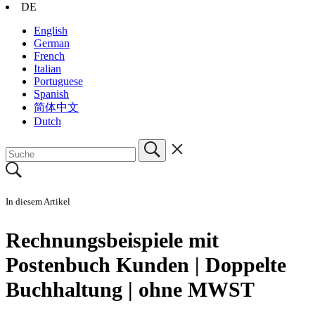
DE
English
German
French
Italian
Portuguese
Spanish
简体中文
Dutch
In diesem Artikel
Rechnungsbeispiele mit
Postenbuch Kunden | Doppelte
Buchhaltung | ohne MWST