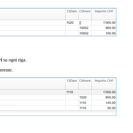
ri
su ogni riga.
orrente.