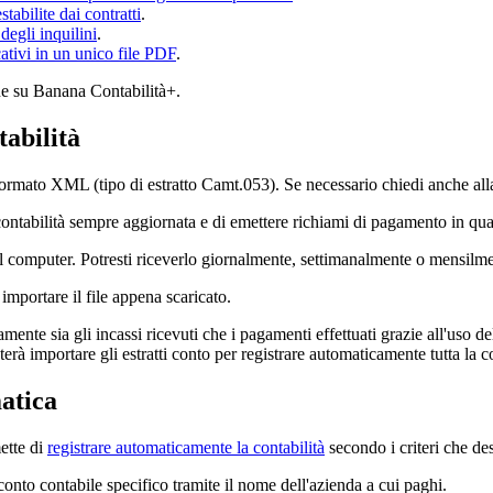
stabilite dai contratti
.
degli inquilini
.
cativi in un unico file PDF
.
one su Banana Contabilità+.
tabilità
in formato XML (tipo di estratto Camt.053). Se necessario chiedi anche al
 contabilità sempre aggiornata e di emettere richiami di pagamento in qu
l computer. Potresti riceverlo giornalmente, settimanalmente o mensilmen
importare il file appena scaricato.
ente sia gli incassi ricevuti che i pagamenti effettuati grazie all'uso de
erà importare gli estratti conto per registrare automaticamente tutta la co
atica
ette di
registrare automaticamente la contabilità
secondo i criteri che des
conto contabile specifico tramite il nome dell'azienda a cui paghi.