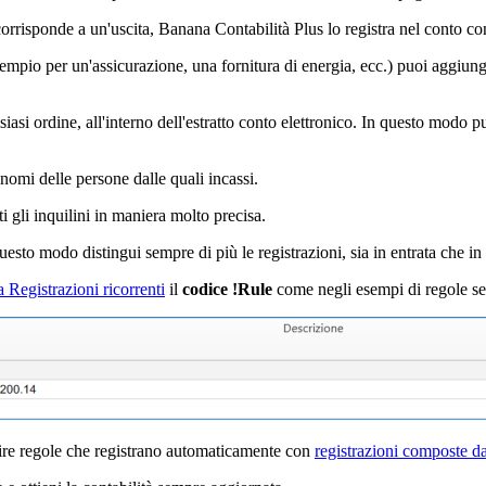
orrisponde a un'uscita, Banana Contabilità Plus lo registra nel conto con
sempio per un'assicurazione, una fornitura di energia, ecc.) puoi aggiu
iasi ordine, all'interno dell'estratto conto elettronico. In questo modo puo
nomi delle persone dalle quali incassi.
ti gli inquilini in maniera molto precisa.
esto modo distingui sempre di più le registrazioni, sia in entrata che in 
a Registrazioni ricorrenti
il
codice !Rule
come negli esempi di regole se
ire regole che registrano automaticamente con
registrazioni composte da