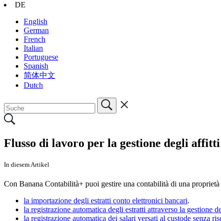
DE
English
German
French
Italian
Portuguese
Spanish
简体中文
Dutch
Flusso di lavoro per la gestione degli affitti
In diesem Artikel
Con Banana Contabilità+ puoi gestire una contabilità di una proprietà i
la importazione degli estratti conto elettronici bancari
.
la registrazione automatica degli estratti attraverso la gestione 
la registrazione automatica dei salari versati al custode senza ris