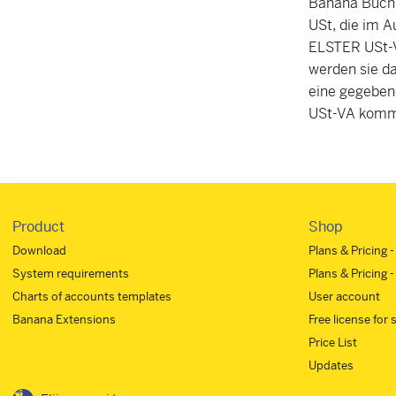
Banana Buchh
USt, die im A
ELSTER USt-V
werden sie d
eine gegebene
USt-VA komm
Product
Shop
Download
Plans & Pricing 
System requirements
Plans & Pricing -
Charts of accounts templates
User account
Banana Extensions
Free license for
Price List
Updates