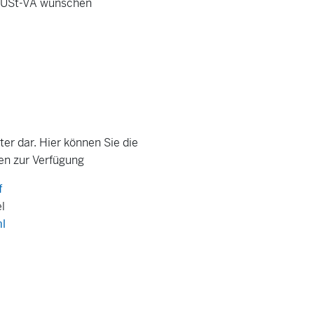
ie USt-VA wünschen
er dar. Hier können Sie die
en zur Verfügung
f
l
ml