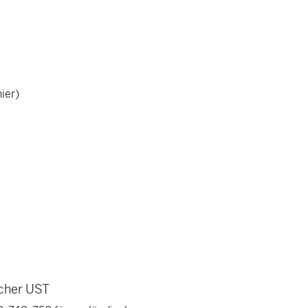
ier)
scher UST