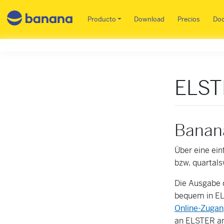
Main menu ES
Producto
Download
Precios
Do
ELST
Banana
Über eine ein
bzw. quartal
Die Ausgabe 
bequem in ELS
Online-Zugan
an ELSTER an