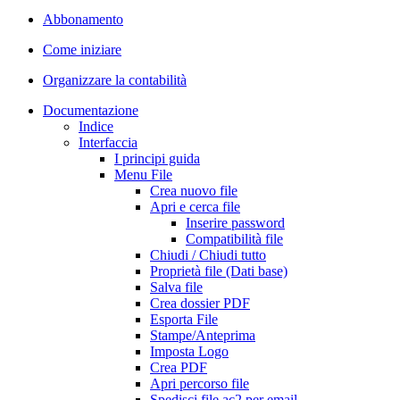
Abbonamento
Come iniziare
Organizzare la contabilità
Documentazione
Indice
Interfaccia
I principi guida
Menu File
Crea nuovo file
Apri e cerca file
Inserire password
Compatibilità file
Chiudi / Chiudi tutto
Proprietà file (Dati base)
Salva file
Crea dossier PDF
Esporta File
Stampe/Anteprima
Imposta Logo
Crea PDF
Apri percorso file
Spedisci file ac2 per email