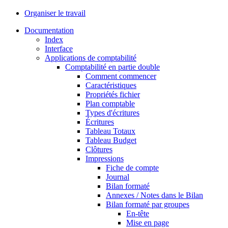
Organiser le travail
Documentation
Index
Interface
Applications de comptabilité
Comptabilité en partie double
Comment commencer
Caractéristiques
Propriétés fichier
Plan comptable
Types d'écritures
Écritures
Tableau Totaux
Tableau Budget
Clôtures
Impressions
Fiche de compte
Journal
Bilan formaté
Annexes / Notes dans le Bilan
Bilan formaté par groupes
En-tête
Mise en page