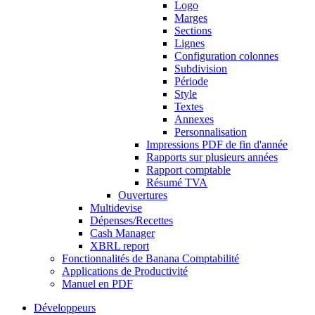
Logo
Marges
Sections
Lignes
Configuration colonnes
Subdivision
Période
Style
Textes
Annexes
Personnalisation
Impressions PDF de fin d'année
Rapports sur plusieurs années
Rapport comptable
Résumé TVA
Ouvertures
Multidevise
Dépenses/Recettes
Cash Manager
XBRL report
Fonctionnalités de Banana Comptabilité
Applications de Productivité
Manuel en PDF
Développeurs