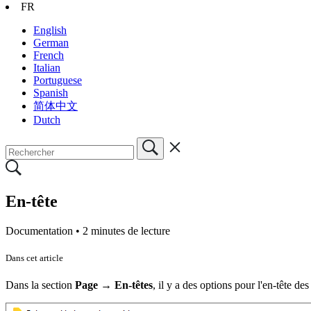
FR
English
German
French
Italian
Portuguese
Spanish
简体中文
Dutch
En-tête
Documentation •
2 minutes de lecture
Dans cet article
Dans la section
Page → En-têtes
, il y a des options pour l'en-tête d