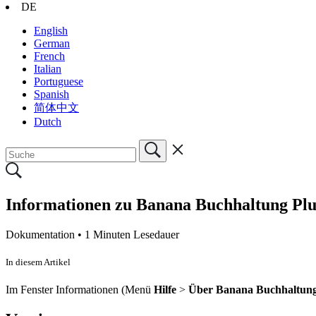
DE
English
German
French
Italian
Portuguese
Spanish
简体中文
Dutch
Informationen zu Banana Buchhaltung Plu
Dokumentation •
1 Minuten Lesedauer
In diesem Artikel
Im Fenster Informationen (Menü
Hilfe
>
Über Banana Buchhaltun