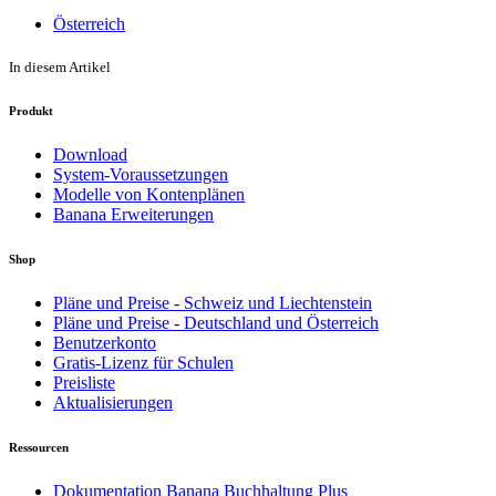
Österreich
In diesem Artikel
Produkt
Download
System-Voraussetzungen
Modelle von Kontenplänen
Banana Erweiterungen
Shop
Pläne und Preise - Schweiz und Liechtenstein
Pläne und Preise - Deutschland und Österreich
Benutzerkonto
Gratis-Lizenz für Schulen
Preisliste
Aktualisierungen
Ressourcen
Dokumentation Banana Buchhaltung Plus