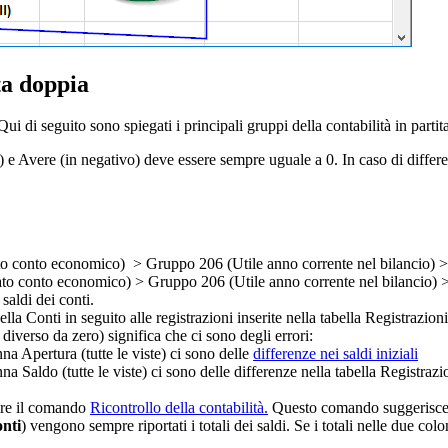
ta doppia
 di seguito sono spiegati i principali gruppi della contabilità in partit
o) e Avere (in negativo) deve essere sempre uguale a 0. In caso di differ
ato conto economico) > Gruppo 206 (Utile anno corrente nel bilancio) 
tato conto economico) > Gruppo 206 (Utile anno corrente nel bilancio)
saldi dei conti.
la Conti in seguito alle registrazioni inserite nella tabella Registrazioni
diverso da zero) significa che ci sono degli errori:
nna Apertura (tutte le viste) ci sono delle
differenze nei saldi iniziali
nna Saldo (tutte le viste) ci sono delle differenze nella tabella Registra
tire il comando
Ricontrollo della contabilità.
Questo comando suggerisce ev
nti
) vengono sempre riportati i totali dei saldi. Se i totali nelle due co