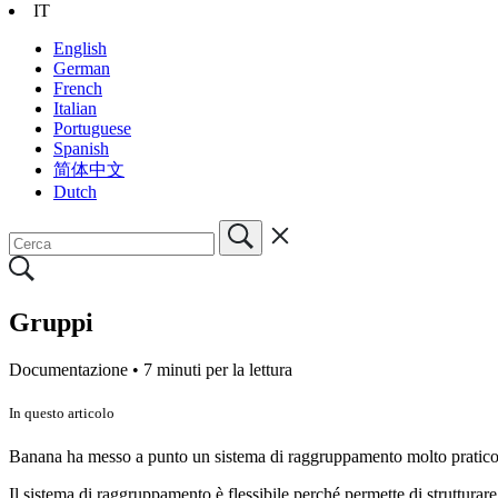
IT
English
German
French
Italian
Portuguese
Spanish
简体中文
Dutch
Gruppi
Documentazione •
7 minuti per la lettura
In questo articolo
Banana ha messo a punto un sistema di raggruppamento molto pratico 
Il sistema di raggruppamento è flessibile perché permette di strutturare