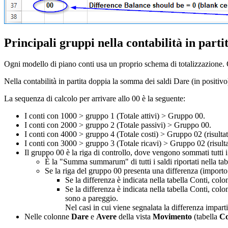
Principali gruppi nella contabilità in parti
Ogni modello di piano conti usa un proprio schema di totalizzazione. Qui
Nella contabilità in partita doppia la somma dei saldi Dare (in positiv
La sequenza di calcolo per arrivare allo 00 è la seguente:
I conti con 1000 > gruppo 1 (Totale attivi) > Gruppo 00.
I conti con 2000 > gruppo 2 (Totale passivi) > Gruppo 00.
I conti con 4000 > gruppo 4 (Totale costi) > Gruppo 02 (risult
I conti con 3000 > gruppo 3 (Totale ricavi) > Gruppo 02 (risul
Il gruppo 00 è la riga di controllo, dove vengono sommati tutti i 
È la "Summa summarum" di tutti i saldi riportati nella tabel
Se la riga del gruppo 00 presenta una differenza (importo 
Se la differenza è indicata nella tabella Conti, colo
Se la differenza è indicata nella tabella Conti, colo
sono a pareggio.
Nel casi in cui viene segnalata la differenza impar
Nelle colonne
Dare
e
Avere
della vista
Movimento
(tabella
Co