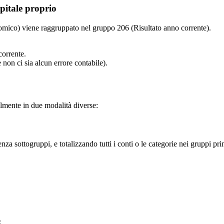
pitale proprio
nomico) viene raggruppato nel gruppo 206 (Risultato anno corrente).
corrente.
e non ci sia alcun errore contabile).
almente in due modalità diverse:
enza sottogruppi, e totalizzando tutti i conti o le categorie nei gruppi prin
: