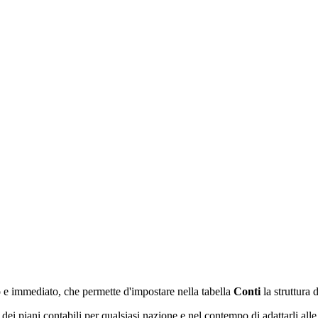
e immediato, che permette d'impostare nella tabella
Conti
la struttura
 dei piani contabili per qualsiasi nazione e nel contempo di adattarli all