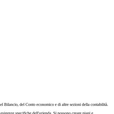
 del Bilancio, del Conto economico e di altre sezioni della contabilità.
e esigenze specifiche dell'azienda. Si possono creare piani e