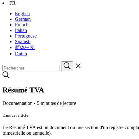
FR
English
German
French
Italian
Portuguese
Spanish
简体中文
Dutch
Résumé TVA
Documentation •
5 minutes de lecture
Dans cet article
Le Résumé TVA est un document ou une section d'un registre comptabl
trimestrielle ou annuelle).