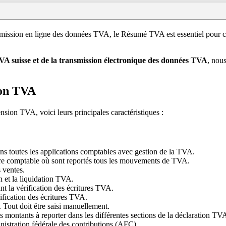
transmission en ligne des données TVA, le Résumé TVA est essentiel pour 
VA suisse et de la transmission électronique des données TVA
, nou
ion TVA
ion TVA, voici leurs principales caractéristiques :
ns toutes les applications comptables avec gestion de la TVA.
gistre comptable où sont reportés tous les mouvements de TVA.
s ventes.
n et la liquidation TVA.
ant la vérification des écritures TVA.
rification des écritures TVA.
Tout doit être saisi manuellement.
es montants à reporter dans les différentes sections de la déclaration TV
istration fédérale des contributions (AFC).