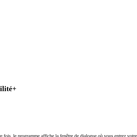
lité+
fois, le programme affiche la fenêtre de dialogue
où vous entrez votre