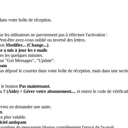
dans votre boîte de réception.
 les utilisateurs ne parviennent pas à effectuer l'activation :
Peut-être avez-vous oublié ou inversé des lettres.
uton
Modifier... (Change...)
.
a mis à jour les e-mails
es les quelques minutes.
 sur "Get Messages", "Update".
spam
 pas déposé le courrier dans votre boîte de réception, mais dans une sec
r le bouton
Pas maintenant.
nu
? (Aide) > Gérer votre abonnement...
, et entrez le code de vérific
devrez en demander une autre.
n
.
a plus valable.
iciel antispam
tre système de messagerie bloque complètement l'envoi de l'e-mail.