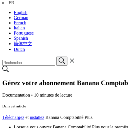
FR
English
German
French
Italian
Portuguese
Spanish
简体中文
Dutch
Gérez votre abonnement Banana Comptabi
Documentation •
10 minutes de lecture
Dans cet article
Téléchargez
et
installez
Banana Comptabilité Plus.
Lorsque vous ouvrez Banana Comptabilité Plus pour la première 