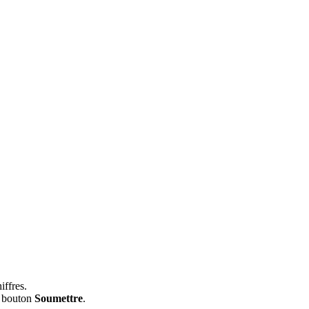
iffres.
le bouton
Soumettre
.