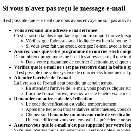
Si vous n'avez pas reçu le message e-mail
Il est possible que le e-mail que nous avons envoyé ne soit pas arrivé 
Vous avez saisi une adresse e-mail erronée
C'est la raison la plus importante que notre support trouve lorsque
Vérifiez que l'adresse e-mail indiquée est bien la bonne. 
Si vous avez fait une erreur, corrigez l'e-mail avec le bo
Assurez-vous que votre programme de courrier électronique 
De nombreux programmes ne lisent les adresses e-mail que tout
Dans votre programme de courrier électronique, cliquez
Vérifiez que le e-mail ne s'est pas retrouvé dans la boîte à 
Il est possible que votre système de courrier électronique n'ait
Attendre l'arrivée de l'e-mail
La livraison de l'e-mail peut prendre un certain temps.
En attendant l'arrivée de l'e-mail, vous pouvez cliquer su
Lorsque l'e-mail arrive, revenez à cette fenêtre via le me
Demander un autre code
d
e vérification
Le code de vérification est valide temporairement.
Après une heure ou trois tentatives infructueuses, vous 
Cliquez sur
Demandez un nouveau code de vérificatio
Un code différent vous sera envoyé. La précédente ne ser
Assurez-vous que le e-mail n'est pas supprimé par votre log
Si l'e-mail n'arrive tout simplement pas, il est possible que vo