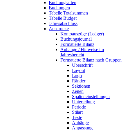
Buchungsarten
Buchungen
Tabelle Totalsummen
Tabelle Budget
Jahresabschluss
Ausdrucke
Kontoauszüge (Ledger)
Buchungsjournal
Formatierte Bilanz
Anhänge / Hinweise im
Jahresbericht
Formatierte Bilanz nach Gruppen
Überschrift
Layout
Logo
Ränder
Sektionen
Zeilen
Spalteneinstellungen
Unterteilung
Periode
Stilart
Texte
Anhänge
Anpassung