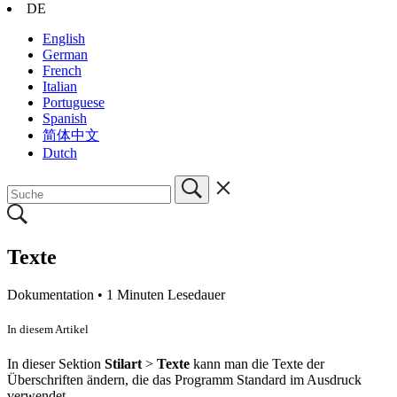
DE
English
German
French
Italian
Portuguese
Spanish
简体中文
Dutch
Texte
Dokumentation •
1 Minuten Lesedauer
In diesem Artikel
In dieser Sektion
Stilart
>
Texte
kann man die Texte der
Überschriften ändern, die das Programm Standard im Ausdruck
verwendet.