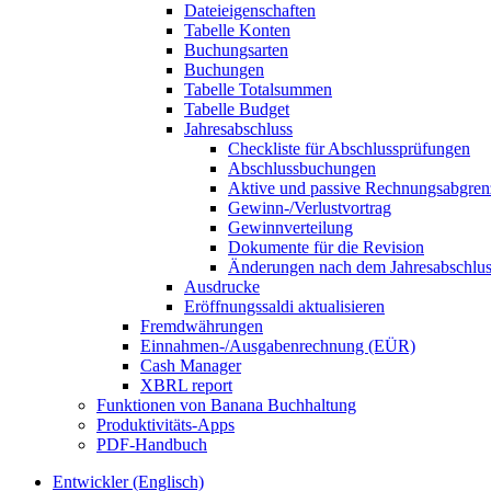
Dateieigenschaften
Tabelle Konten
Buchungsarten
Buchungen
Tabelle Totalsummen
Tabelle Budget
Jahresabschluss
Checkliste für Abschlussprüfungen
Abschlussbuchungen
Aktive und passive Rechnungsabgre
Gewinn-/Verlustvortrag
Gewinnverteilung
Dokumente für die Revision
Änderungen nach dem Jahresabschlus
Ausdrucke
Eröffnungssaldi aktualisieren
Fremdwährungen
Einnahmen-/Ausgabenrechnung (EÜR)
Cash Manager
XBRL report
Funktionen von Banana Buchhaltung
Produktivitäts-Apps
PDF-Handbuch
Entwickler (Englisch)