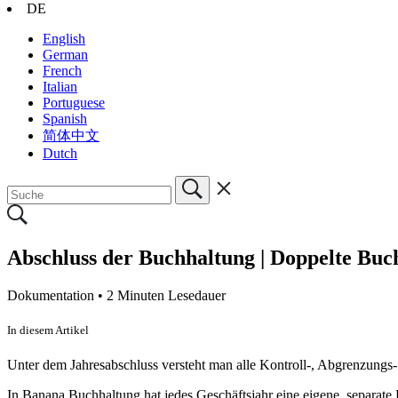
DE
English
German
French
Italian
Portuguese
Spanish
简体中文
Dutch
Abschluss der Buchhaltung | Doppelte Buc
Dokumentation •
2 Minuten Lesedauer
In diesem Artikel
Unter dem Jahresabschluss versteht man alle Kontroll-, Abgrenzungs-
In Banana Buchhaltung hat jedes Geschäftsjahr eine eigene, separate 