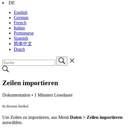
DE
English
German
French
Italian
Portuguese
Spanish
简体中文
Dutch
Zeilen importieren
Dokumentation •
1 Minuten Lesedauer
In diesem Artikel
Um Zeilen zu importieren, aus Menü
Daten >
Zeilen importieren
auswählen.