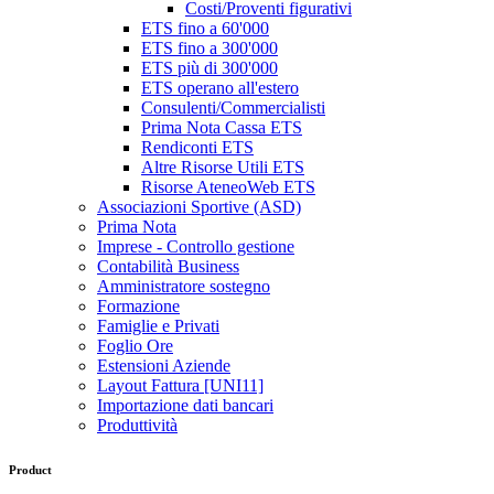
Costi/Proventi figurativi
ETS fino a 60'000
ETS fino a 300'000
ETS più di 300'000
ETS operano all'estero
Consulenti/Commercialisti
Prima Nota Cassa ETS
Rendiconti ETS
Altre Risorse Utili ETS
Risorse AteneoWeb ETS
Associazioni Sportive (ASD)
Prima Nota
Imprese - Controllo gestione
Contabilità Business
Amministratore sostegno
Formazione
Famiglie e Privati
Foglio Ore
Estensioni Aziende
Layout Fattura [UNI11]
Importazione dati bancari
Produttività
Product