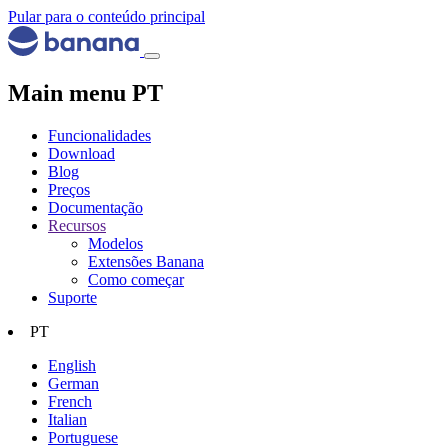
Pular para o conteúdo principal
Main menu PT
Funcionalidades
Download
Blog
Preços
Documentação
Recursos
Modelos
Extensões Banana
Como começar
Suporte
PT
English
German
French
Italian
Portuguese