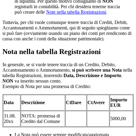
di liquidità. Per questo motivo consigliamo di
NON
registrarli in contabilità. Per chi desidera tenerne traccia
può creare delle
Note nella tabella Registrazioni
.
Tuttavia, per chi vuole comunque tenere traccia di Crediti, Debiti,
Accantonamenti o Ammortamenti, qui di seguito spieghiamo come
si può fare (ovviamente usando un piano dei conti per rendiconto di
cassa con anche i conti della situazione patrimoniale).
Nota nella tabella Registrazioni
In generale, se si vuole tenere traccia di un Credito, Debito,
Accantonamento o Ammortamento,
si può scrivere una
Nota
nella
tabella Registrazioni, inserendo
Data, Descrizione e Importo
.
NON
va inserito nessun conto.
Esempio di Nota per una promessa di Credito:
Importo
Data
Descrizione
CtDare
CtAvere
EUR
31.08.
NOTA: promessa di
5000,00
20xx
Credito dal Comune
La Nota può essere sempre modificata/aggiornata