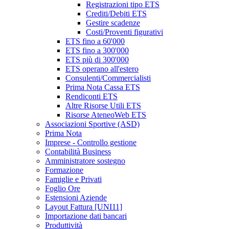
Registrazioni tipo ETS
Crediti/Debiti ETS
Gestire scadenze
Costi/Proventi figurativi
ETS fino a 60'000
ETS fino a 300'000
ETS più di 300'000
ETS operano all'estero
Consulenti/Commercialisti
Prima Nota Cassa ETS
Rendiconti ETS
Altre Risorse Utili ETS
Risorse AteneoWeb ETS
Associazioni Sportive (ASD)
Prima Nota
Imprese - Controllo gestione
Contabilità Business
Amministratore sostegno
Formazione
Famiglie e Privati
Foglio Ore
Estensioni Aziende
Layout Fattura [UNI11]
Importazione dati bancari
Produttività