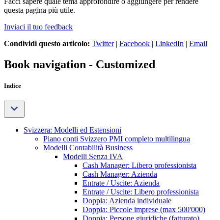
Facci sapere quale tema approfondire o aggiungere per rendere
questa pagina più utile.
Inviaci il tuo feedback
Condividi questo articolo:
Twitter
|
Facebook
|
LinkedIn
|
Email
Book navigation - Customized
Indice
Svizzera: Modelli ed Estensioni
Piano conti Svizzero PMI completo multilingua
Modelli Contabilità Business
Modelli Senza IVA
Cash Manager: Libero professionista
Cash Manager: Azienda
Entrate / Uscite: Azienda
Entrate / Uscite: Libero professionista
Doppia: Azienda individuale
Doppia: Piccole imprese (max 500'000)
Doppia: Persone giuridiche (fatturato)