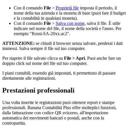
Con il comando
File
>
Proprietà file
imposta il periodo, il
nome della tua azienda e la moneta di base (puoi fare il budget
e la contabilità in qualsiasi moneta).
Con il comando
File
>
Salva con nome
, salva il file. È utile
indicare nel nome del file, il nome della società e l'anno. Per
esempio "Rossi-SA-20xx.ac2".
ATTENZIONE:
se chiudi il browser senza salvare, perderai i dati
immessi. Salva sempre il file sul tuo computer.
Per riaprire il file salvato clicca su
File > Apri
. Puoi anche fare un
doppio click sul nome del file sul tuo computer.
I piani contabili, essendo già impostati, ti permettono di passare
direttamente alle registrazioni.
Prestazioni professionali
Una volta inserite le registrazioni puoi ottenere report e stampe
professionali. Banana Contabilità Plus offre molteplici funzioni,
dalla fatturazione con codice QR svizzero, all'importazione
automatica dei movimenti bancari o postali, anche con la
contropartita.